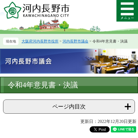
ペ
メ
ー
ニ
メ
ジ
ュ
ニ
の
ー
ュ
先
を
ー
頭
飛
大阪府河内長野市役所
>
河内長野市議会
>
令和4年意見書・決議
で
ば
す。
し
て
本
文
へ
本
令和4年意見書・決議
文
ページ内目次
更新日：2022年12月20日更新