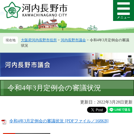
ペ
メ
ー
ニ
メ
ジ
ュ
ニ
の
ー
ュ
先
を
ー
頭
飛
大阪府河内長野市役所
>
河内長野市議会
>
令和4年3月定例会の審議
で
ば
状況
す。
し
て
本
文
へ
本
令和4年3月定例会の審議状況
文
更新日：2022年3月28日更新
令和4年3月定例会の審議状況 [PDFファイル／168KB]