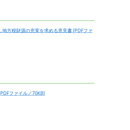
地方税財源の充実を求める意見書 [PDFファ
DFファイル／70KB]