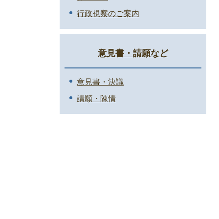
行政視察のご案内
意見書・請願など
意見書・決議
請願・陳情