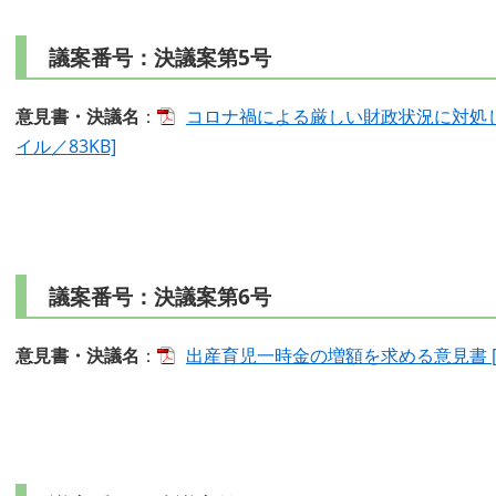
議案番号：決議案第5号
意見書・決議名
：
コロナ禍による厳しい財政状況に対処し
イル／83KB]
議案番号：決議案第6号
意見書・決議名
：
出産育児一時金の増額を求める意見書 [P