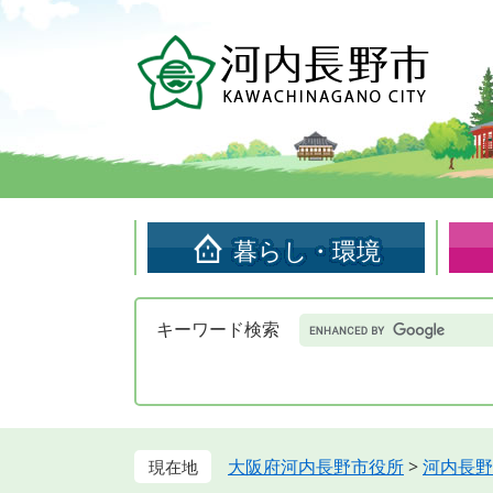
ペ
メ
ー
ニ
ジ
ュ
の
ー
先
を
頭
飛
で
ば
す。
し
て
暮らし・環境
本
文
へ
Google
キーワード検索
カ
ス
タ
ム
検
索
大阪府河内長野市役所
>
河内長野