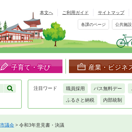
本文へ
ご利用ガイド
サイトマップ
各課のページ
公共施設
子育て・学び
産業・ビジネ
職員採用
バス無料デー
注目
ワード
ふるさと納税
内部統制
市議会
>
令和3年意見書・決議