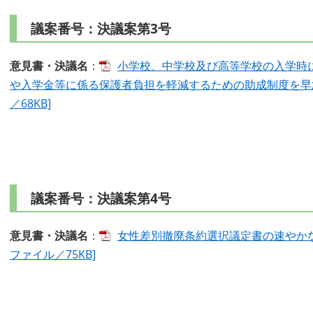
議案番号：決議案第3号
意見書・決議名
：
小学校、中学校及び高等学校の入学時
や入学金等に係る保護者負担を軽減するための助成制度を早急
／68KB]
議案番号：決議案第4号
意見書・決議名
：
女性差別撤廃条約選択議定書の速やかな
ファイル／75KB]