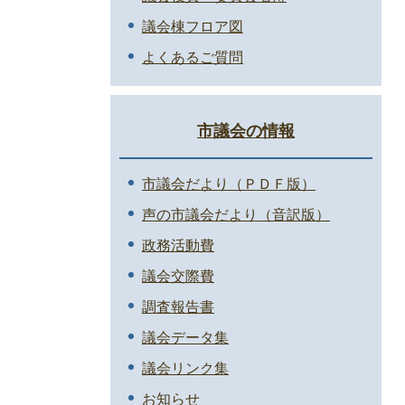
議会棟フロア図
よくあるご質問
市議会の情報
市議会だより（ＰＤＦ版）
声の市議会だより（音訳版）
政務活動費
議会交際費
調査報告書
議会データ集
議会リンク集
お知らせ