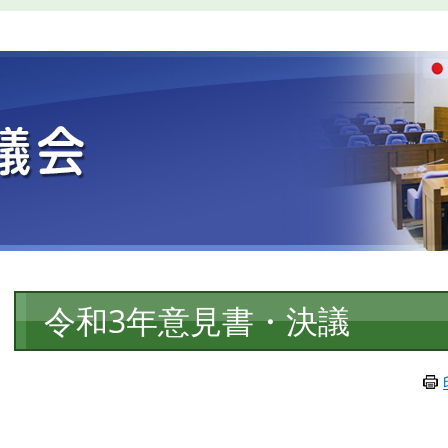
本
令和3年意見書・決議
文