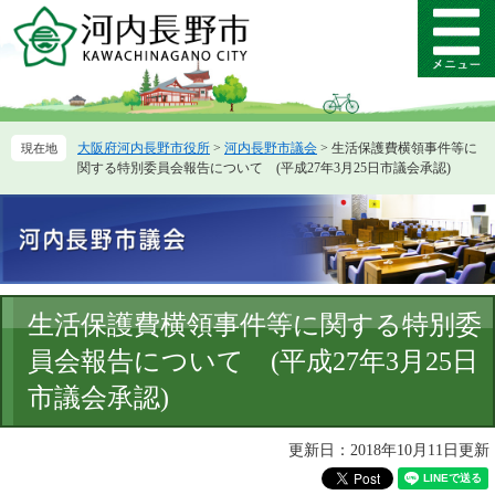
ペ
メ
ー
ニ
メ
ジ
ュ
ニ
の
ー
ュ
先
を
ー
頭
飛
大阪府河内長野市役所
>
河内長野市議会
>
生活保護費横領事件等に
で
ば
関する特別委員会報告について (平成27年3月25日市議会承認)
す。
し
て
本
文
へ
本
生活保護費横領事件等に関する特別委
文
員会報告について (平成27年3月25日
市議会承認)
更新日：2018年10月11日更新