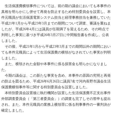
生活保護費横領事件については、前の期の議会においても本事件の
真相を明らかにし併せて再発を防止するため特別委員会を設置し、本
件元職員が生活保護電算システム担当と経理事務担当を兼務していた
平成21年1月から平成23年3月までの期間について調査、審議を重ねま
したが、平成26年4月には議員が任期満了を迎えるため、その時点で
判明した事実に基づき平成26年3月27日に中間報告書を作成し、公表
しました。
その後、平成21年1月から平成23年3月までの期間以外の期間におい
ても本件元職員によって生活保護費の横領がなされていた事実が判明
しました。
また、横領された金額や本事件に係る損害金も明らかになりまし
た。
今期の議会は、この新たな事実を含め、本事件の原因の究明と再発
の防止を図るため、平成26年6月26日に議員7名で河内長野市議会生活
保護費横領事件等に関する特別委員会を設置しました。
本特別委員会設置後に執行機関が設置した生活保護費不正支出事件
外部調査委員会（「第三者委員会」）の調査も完了しその答申も提出
され、また、本件元職員の業務上横領罪に係る刑事事件の一審判決が
確定しました。