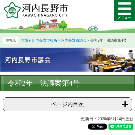
ペ
メ
ー
ニ
メ
ジ
ュ
ニ
の
ー
ュ
先
を
ー
頭
飛
大阪府河内長野市役所
>
河内長野市議会
>
令和2年 決議案第4号
で
ば
す。
し
て
本
文
へ
本
令和2年 決議案第4号
文
ページ内目次
更新日：2020年6月24日更新