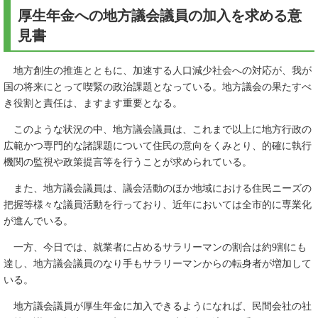
厚生年金への地方議会議員の加入を求める意
見書
地方創生の推進とともに、加速する人口減少社会への対応が、我が
国の将来にとって喫緊の政治課題となっている。地方議会の果たすべ
き役割と責任は、ますます重要となる。
このような状況の中、地方議会議員は、これまで以上に地方行政の
広範かつ専門的な諸課題について住民の意向をくみとり、的確に執行
機関の監視や政策提言等を行うことが求められている。
また、地方議会議員は、議会活動のほか地域における住民ニーズの
把握等様々な議員活動を行っており、近年においては全市的に専業化
が進んでいる。
一方、今日では、就業者に占めるサラリーマンの割合は約9割にも
達し、地方議会議員のなり手もサラリーマンからの転身者が増加して
いる。
地方議会議員が厚生年金に加入できるようになれば、民間会社の社