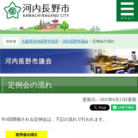
ペ
メ
ー
ニ
メ
ジ
ュ
ニ
の
ー
ュ
先
を
ー
頭
飛
大阪府河内長野市役所
>
河内長野市議会
>
定例会の流れ
で
ば
す。
し
て
本
文
へ
本
定例会の流れ
文
更新日：2025年6月23日更新
年4回開催される定例会は、下記の流れで行われます。