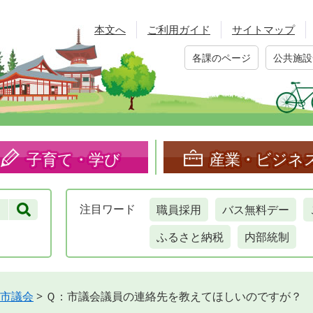
本文へ
ご利用ガイド
サイトマップ
各課のページ
公共施設
子育て・学び
産業・ビジネ
職員採用
バス無料デー
注目
ワード
ふるさと納税
内部統制
市議会
>
Ｑ：市議会議員の連絡先を教えてほしいのですが？