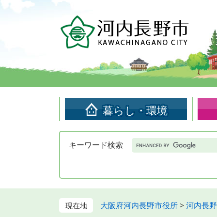
ペ
メ
ー
ニ
ジ
ュ
の
ー
先
を
頭
飛
で
ば
す。
し
て
暮らし・環境
本
文
へ
Google
キーワード検索
カ
ス
タ
ム
検
索
大阪府河内長野市役所
>
河内長野