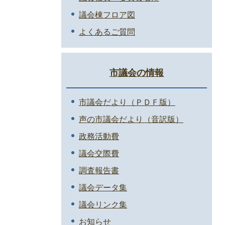
議会棟フロア図
よくあるご質問
市議会の情報
市議会だより（ＰＤＦ版）
声の市議会だより（音訳版）
政務活動費
議会交際費
調査報告書
議会データ集
議会リンク集
お知らせ