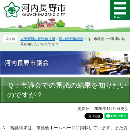
ペ
メ
ー
ニ
メ
ジ
ュ
ニ
の
ー
ュ
先
を
ー
頭
飛
大阪府河内長野市役所
>
河内長野市議会
>
Ｑ：市議会での審議の結
で
ば
果を知りたいのですが？
す。
し
て
本
文
へ
本
Ｑ：市議会での審議の結果を知りたい
文
のですが？
更新日：2020年4月17日更新
Ａ：審議結果は、市議会ホームページに掲載しています。また各