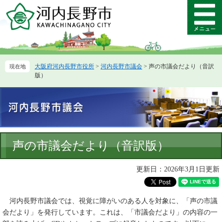
ペ
メ
ー
ニ
メ
ジ
ュ
ニ
の
ー
ュ
先
を
ー
頭
飛
大阪府河内長野市役所
>
河内長野市議会
>
声の市議会だより（音訳
で
ば
版）
す。
し
て
本
文
へ
本
声の市議会だより（音訳版）
文
更新日：2026年3月1日更新
河内長野市議会では、視覚に障がいのある人を対象に、「声の市議
会だより」を発行しています。これは、「市議会だより」の内容の一