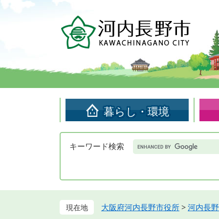
ペ
メ
ー
ニ
ジ
ュ
の
ー
先
を
頭
飛
で
ば
す。
し
て
暮らし・環境
本
文
へ
Google
キーワード検索
カ
ス
タ
ム
検
索
大阪府河内長野市役所
>
河内長野