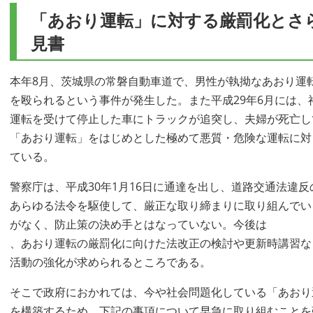
「あおり運転」に対する厳罰化とさ
見書
本年8月、茨城県の常磐自動車道で、男性が執拗なあおり運
を殴られるという事件が発生した。また平成29年6月には
運転を受けて停止した車にトラックが追突し、夫婦が死亡し
「あおり運転」をはじめとした極めて悪質・危険な運転に対
ている。
警察庁は、平成30年1月16日に通達を出し、道路交通法違
あらゆる法令を駆使して、厳正な取り締まりに取り組んでい
がなく、防止策の決め手とはなっていない。今後は
、あおり運転の厳罰化に向けた法改正の検討や更新時講習な
活動の強化が求められるところである。
そこで政府におかれては、今や社会問題化している「あおり
を構築するため、下記の事項について早急に取り組むことを