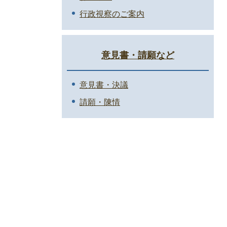
行政視察のご案内
意見書・請願など
意見書・決議
請願・陳情