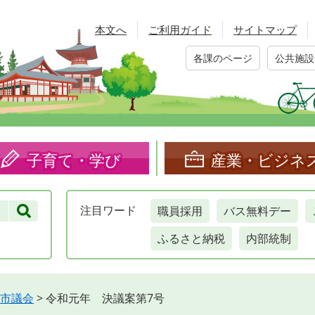
本文へ
ご利用ガイド
サイトマップ
各課のページ
公共施設
子育て・学び
産業・ビジネ
職員採用
バス無料デー
注目
ワード
ふるさと納税
内部統制
市議会
>
令和元年 決議案第7号