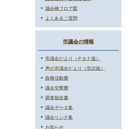
議会棟フロア図
よくあるご質問
市議会の情報
市議会だより（ＰＤＦ版）
声の市議会だより（音訳版）
政務活動費
議会交際費
調査報告書
議会データ集
議会リンク集
お知らせ