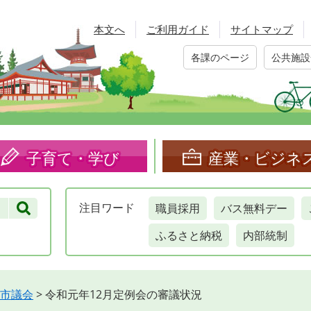
本文へ
ご利用ガイド
サイトマップ
各課のページ
公共施設
子育て・学び
産業・ビジネ
職員採用
バス無料デー
注目
ワード
ふるさと納税
内部統制
市議会
>
令和元年12月定例会の審議状況