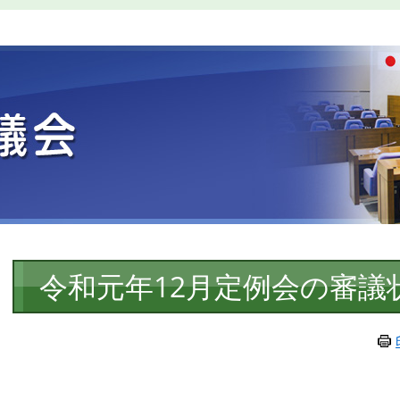
本
令和元年12月定例会の審議
文