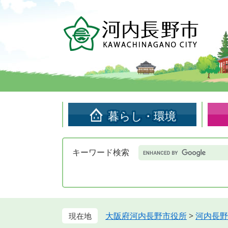
ペ
メ
ー
ニ
ジ
ュ
の
ー
先
を
頭
飛
で
ば
す。
し
て
暮らし・環境
本
文
へ
Google
キーワード検索
カ
ス
タ
ム
検
索
大阪府河内長野市役所
>
河内長野