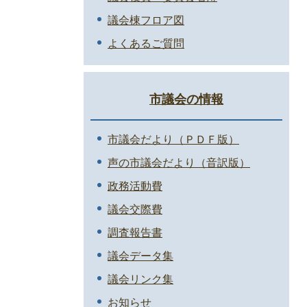
議会棟フロア図
よくあるご質問
市議会の情報
市議会だより（ＰＤＦ版）
声の市議会だより（音訳版）
政務活動費
議会交際費
調査報告書
議会データ集
議会リンク集
お知らせ