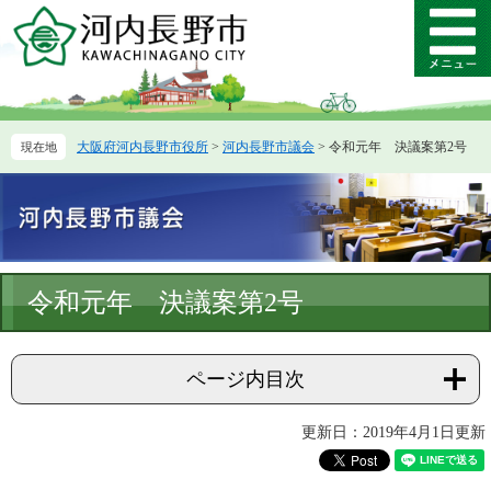
ペ
メ
ー
ニ
メ
ジ
ュ
ニ
の
ー
ュ
先
を
ー
頭
飛
大阪府河内長野市役所
>
河内長野市議会
>
令和元年 決議案第2号
で
ば
す。
し
て
本
文
へ
本
令和元年 決議案第2号
文
ページ内目次
更新日：2019年4月1日更新