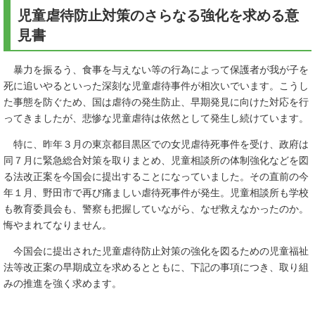
児童虐待防止対策のさらなる強化を求める意
見書
暴力を振るう、食事を与えない等の行為によって保護者が我が子を
死に追いやるといった深刻な児童虐待事件が相次いでいます。こうし
た事態を防ぐため、国は虐待の発生防止、早期発見に向けた対応を行
ってきましたが、悲惨な児童虐待は依然として発生し続けています。
特に、昨年３月の東京都目黒区での女児虐待死事件を受け、政府は
同７月に緊急総合対策を取りまとめ、児童相談所の体制強化などを図
る法改正案を今国会に提出することになっていました。その直前の今
年１月、野田市で再び痛ましい虐待死事件が発生。児童相談所も学校
も教育委員会も、警察も把握していながら、なぜ救えなかったのか。
悔やまれてなりません。
今国会に提出された児童虐待防止対策の強化を図るための児童福祉
法等改正案の早期成立を求めるとともに、下記の事項につき、取り組
みの推進を強く求めます。