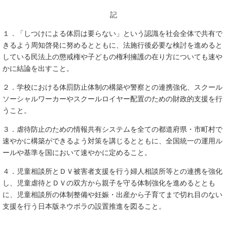
記
１．「しつけによる体罰は要らない」という認識を社会全体で共有で
きるよう周知啓発に努めるとともに、法施行後必要な検討を進めると
している民法上の懲戒権や子どもの権利擁護の在り方についても速や
かに結論を出すこと。
２．学校における体罰防止体制の構築や警察との連携強化、スクール
ソーシャルワーカーやスクールロイヤー配置のための財政的支援を行
うこと。
３．虐待防止のための情報共有システムを全ての都道府県・市町村で
速やかに構築ができるよう対策を講じるとともに、全国統一の運用ル
ールや基準を国において速やかに定めること。
４．児童相談所とＤＶ被害者支援を行う婦人相談所等との連携を強化
し、児童虐待とＤＶの双方から親子を守る体制強化を進めるととも
に、児童相談所の体制整備や妊娠・出産から子育てまで切れ目のない
支援を行う日本版ネウボラの設置推進を図ること。