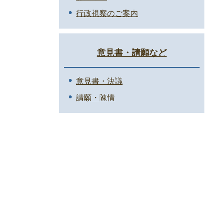
行政視察のご案内
意見書・請願など
意見書・決議
請願・陳情