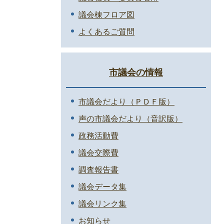
議会棟フロア図
よくあるご質問
市議会の情報
市議会だより（ＰＤＦ版）
声の市議会だより（音訳版）
政務活動費
議会交際費
調査報告書
議会データ集
議会リンク集
お知らせ