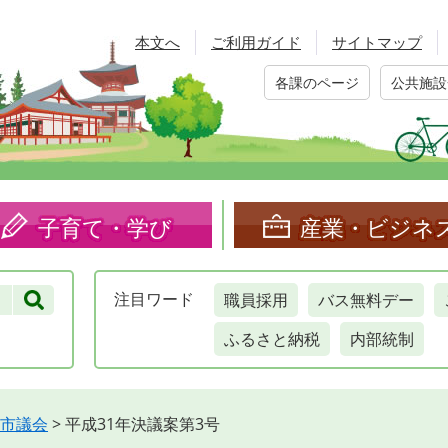
本文へ
ご利用ガイド
サイトマップ
各課のページ
公共施設
子育て・学び
産業・ビジネ
職員採用
バス無料デー
注目
ワード
ふるさと納税
内部統制
市議会
>
平成31年決議案第3号