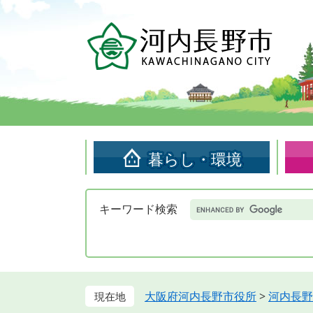
ペ
メ
ー
ニ
ジ
ュ
の
ー
先
を
頭
飛
で
ば
す。
し
て
暮らし・環境
本
文
へ
Google
キーワード検索
カ
ス
タ
ム
検
索
大阪府河内長野市役所
>
河内長野