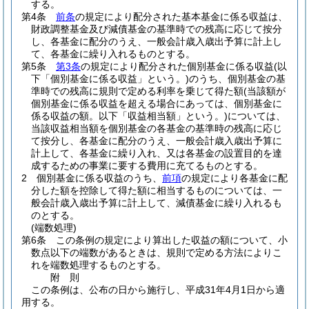
する。
第4条
前条
の規定により配分された基本基金に係る収益は、
財政調整基金及び減債基金の基準時での残高に応じて按分
し、各基金に配分のうえ、一般会計歳入歳出予算に計上し
て、各基金に繰り入れるものとする。
第5条
第3条
の規定により配分された個別基金に係る収益
(以
下「個別基金に係る収益」という。)
のうち、個別基金の基
準時での残高に規則で定める利率を乗じて得た額
(当該額が
個別基金に係る収益を超える場合にあっては、個別基金に
係る収益の額。以下「収益相当額」という。)
については、
当該収益相当額を個別基金の各基金の基準時の残高に応じ
て按分し、各基金に配分のうえ、一般会計歳入歳出予算に
計上して、各基金に繰り入れ、又は各基金の設置目的を達
成するための事業に要する費用に充てるものとする。
2
個別基金に係る収益のうち、
前項
の規定により各基金に配
分した額を控除して得た額に相当するものについては、一
般会計歳入歳出予算に計上して、減債基金に繰り入れるも
のとする。
(端数処理)
第6条
この条例の規定により算出した収益の額について、小
数点以下の端数があるときは、規則で定める方法によりこ
れを端数処理するものとする。
附
則
この条例は、公布の日から施行し、平成31年4月1日から適
用する。