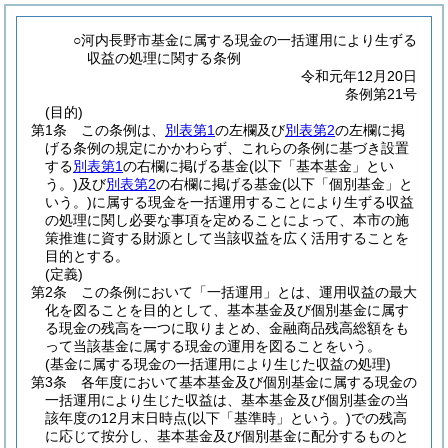
○河内長野市基金に属する現金の一括運用により生ずる
収益の処理に関する条例
令和元年12月20日
条例第21号
(目的)
第1条
この条例は、
別表第1
の左欄及び
別表第2
の左欄に掲
げる条例の規定にかかわらず、これらの条例に基づき設置
する
別表第1
の右欄に掲げる基金
(以下「基本基金」とい
う。)
及び
別表第2
の右欄に掲げる基金
(以下「個別基金」と
いう。)
に属する現金を一括運用することにより生ずる収益
の処理に関し必要な事項を定めることによって、本市の施
策推進に資する財源として当該収益を広く活用することを
目的とする。
(定義)
第2条
この条例において「一括運用」とは、運用収益の最大
化を図ることを目的として、基本基金及び個別基金に属す
る現金の残高を一つに取りまとめ、金融商品残高総額をも
って当該基金に属する現金の運用を図ることをいう。
(基金に属する現金の一括運用により生じた収益の処理)
第3条
各年度において基本基金及び個別基金に属する現金の
一括運用により生じた収益は、基本基金及び個別基金の当
該年度の12月末日時点
(以下「基準時」という。)
での残高
に応じて按分し、基本基金及び個別基金に配分するものと