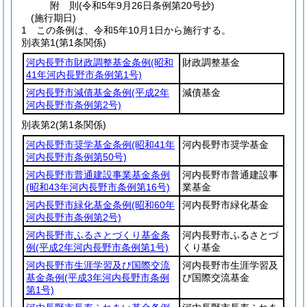
附
則
(令和5年9月26日
条例第20号抄)
(施行期日)
1
この条例は、令和5年10月1日から施行する。
別表第1
(第1条関係)
河内長野市財政調整基金条例
(昭和
財政調整基金
41年河内長野市条例第1号)
河内長野市減債基金条例
(平成2年
減債基金
河内長野市条例第2号)
別表第2
(第1条関係)
河内長野市奨学基金条例
(昭和41年
河内長野市奨学基金
河内長野市条例第50号)
河内長野市普通建設事業基金条例
河内長野市普通建設事
(昭和43年河内長野市条例第16号)
業基金
河内長野市緑化基金条例
(昭和60年
河内長野市緑化基金
河内長野市条例第2号)
河内長野市ふるさとづくり基金条
河内長野市ふるさとづ
例
(平成2年河内長野市条例第1号)
くり基金
河内長野市生涯学習及び国際交流
河内長野市生涯学習及
基金条例
(平成3年河内長野市条例
び国際交流基金
第1号)