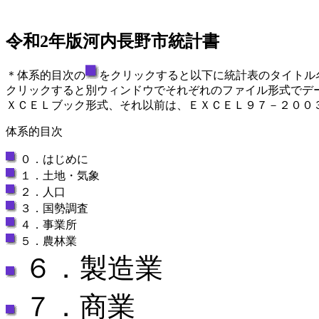
令和2年版河内長野市統計書
＊体系的目次の
をクリックすると以下に統計表のタイトル
クリックすると別ウィンドウでそれぞれのファイル形式でデ
ＸＣＥＬブック形式、それ以前は、ＥＸＣＥＬ９７－２００
体系的目次
０．はじめに
１．土地・気象
２．人口
３．国勢調査
４．事業所
５．農林業
６．製造業
７．商業