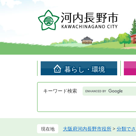
ペ
メ
ー
ニ
ジ
ュ
の
ー
先
を
頭
飛
で
ば
す。
し
て
暮らし・環境
本
文
へ
Google
キーワード検索
カ
ス
タ
ム
検
索
大阪府河内長野市役所
>
分類でさ