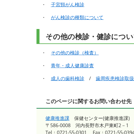
・
子宮頸がん検診
・
がん検診の種類について
その他の検診・健診につい
・
その他の検診（検査）
・
青年・成人健康診査
・
成人の歯科検診
/
歯周疾患検診取扱
このページに関するお問い合わせ先
健康推進課
保健センター(健康推進課)
〒586-0008
河内長野市木戸東町2－1
Tel：0721-55-0301
Fax：0721-55-039