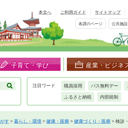
本文へ
ご利用ガイド
サイトマップ
各課のページ
公共施設
子育て・学び
産業・ビジネ
職員採用
バス無料デー
注目
ワード
ふるさと納税
内部統制
がす
>
暮らし・環境
>
健康・医療
>
健康づくり・医療
>
検診