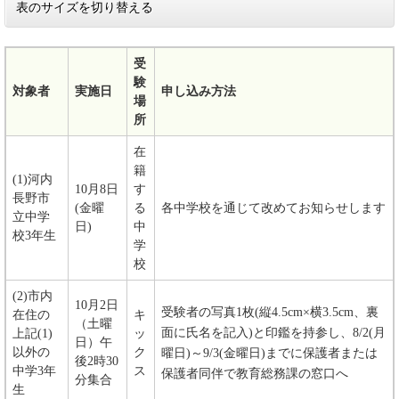
表のサイズを切り替える
受
験
対象者
実施日
申し込み方法
場
所
在
籍
(1)河内
10月8日
す
長野市
(金曜
る
各中学校を通じて改めてお知らせします
立中学
日)
中
校3年生
学
校
(2)市内
10月2日
受験者の写真1枚(縦4.5cm×横3.5cm、裏
在住の
キ
（土曜
面に氏名を記入)と印鑑を持参し、8/2(月
上記(1)
ッ
日）午
以外の
ク
曜日)～9/3(金曜日)までに保護者または
後2時30
中学3年
ス
保護者同伴で教育総務課の窓口へ
分集合
生