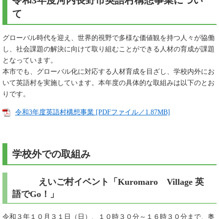
令和3年度河内長野市英語村構想事業につい
て
グローバル時代を迎え、世界的視野で多様な価値観を持つ人々が協働
し、社会課題の解決に向けて取り組むことができる人材の育成が課題
となっています。
本市でも、グローバル化に対応する人材育成を目ざし、学校内外にお
いて英語村を実施しています。本年度の具体的な取組みは以下のとお
りです。
令和3年度英語村構想事業 [PDFファイル／1.87MB]
学校外での取組み
えいご村イベント「Kuromaro Village 英
語でGo！」
令和３年１０月３１日（日）、１０時３０分～１６時３０分まで、奥