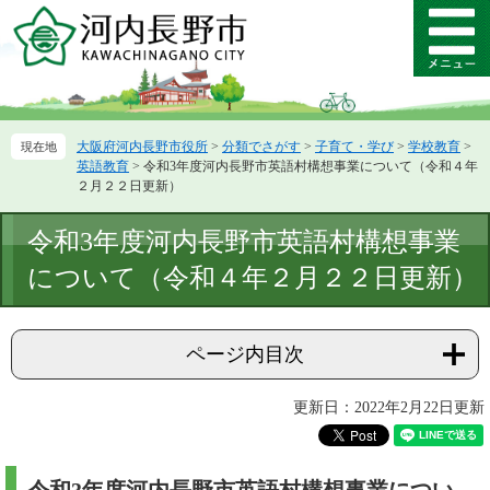
ペ
メ
ー
ニ
メ
ジ
ュ
ニ
の
ー
ュ
先
を
ー
頭
飛
大阪府河内長野市役所
>
分類でさがす
>
子育て・学び
>
学校教育
>
で
ば
英語教育
>
令和3年度河内長野市英語村構想事業について（令和４年
す。
し
２月２２日更新）
て
本
本
令和3年度河内長野市英語村構想事業
文
文
へ
について（令和４年２月２２日更新）
ページ内目次
更新日：2022年2月22日更新