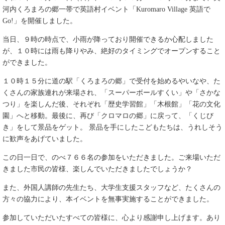
河内くろまろの郷一帯で英語村イベント「Kuromaro Village 英語で
Go!」を開催しました。
当日、９時の時点で、小雨が降っており開催できるか心配しました
が、１０時には雨も降りやみ、絶好のタイミングでオープンすること
ができました。
１０時１５分に道の駅「くろまろの郷」で受付を始めるやいなや、た
くさんの家族連れが来場され、「スーパーボールすくい」や「さかな
つり」を楽しんだ後、それぞれ「歴史学習館」「木根館」「花の文化
園」へと移動。最後に、再び「クロマロの郷」に戻って、「くじび
き」をして景品をゲット。 景品を手にしたこどもたちは、うれしそう
に歓声をあげていました。
この日一日で、のべ７６６名の参加をいただきました。ご来場いただ
きました市民の皆様、楽しんでいただきましたでしょうか？
また、外国人講師の先生たち、大学生支援スタッフなど、たくさんの
方々の協力により、本イベントを無事実施することができました。
参加していただいたすべての皆様に、心より感謝申し上げます。あり