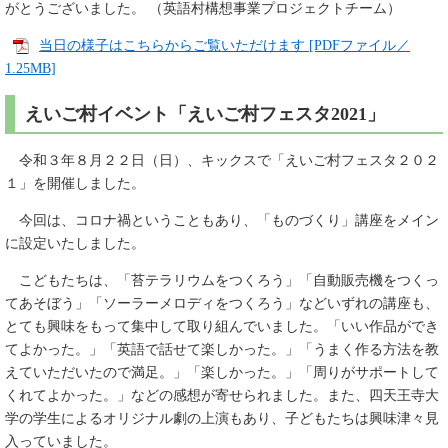
がとうございました。 （英語村構想事業プロジェクトチーム）
当日の様子はこちらからご覧いただけます [PDFファイル／
1.25MB]
えいご村イベント「えいご村フェスタ2021」
令和３年８月２２日（日）、キックスで「えいご村フェスタ２０２
１」を開催しました。
今回は、コロナ禍ということもあり、「ものづくり」講座をメイン
に設定いたしました。
こどもたちは、「苔テラリウムをつくろう」「自動販売機をつくっ
てあそぼう」「ソーラーメロディをつくろう」などいずれの講座も、
とても興味をもって集中して取り組んでいました。「いい作品ができ
てよかった。」「英語で話せて楽しかった。」「うまく作る方法を教
えていただいたので満足。」「楽しかった。」「周りがサポートして
くれてよかった。」などの感想が寄せられました。また、四天王寺大
学の学生によるオリジナル劇の上演もあり、子どもたちは興味津々見
入っていました。