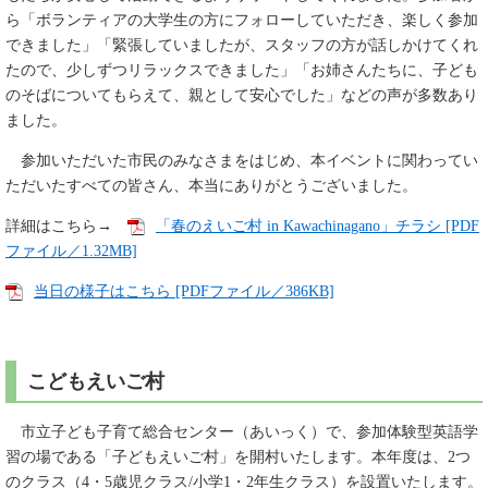
ら「ボランティアの大学生の方にフォローしていただき、楽しく参加
できました」「緊張していましたが、スタッフの方が話しかけてくれ
たので、少しずつリラックスできました」「お姉さんたちに、子ども
のそばについてもらえて、親として安心でした」などの声が多数あり
ました。
参加いただいた市民のみなさまをはじめ、本イベントに関わってい
ただいたすべての皆さん、本当にありがとうございました。
詳細はこちら→
「春のえいご村 in Kawachinagano」チラシ [PDF
ファイル／1.32MB]
当日の様子はこちら [PDFファイル／386KB]
こどもえいご村
市立子ども子育て総合センター（あいっく）で、参加体験型英語学
習の場である「子どもえいご村」を開村いたします。本年度は、2つ
のクラス（4・5歳児クラス/小学1・2年生クラス）を設置いたします。