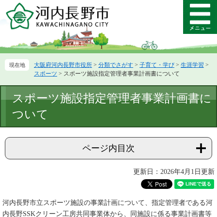
ペ
メ
ー
ニ
メ
ジ
ュ
ニ
の
ー
ュ
先
を
ー
頭
飛
大阪府河内長野市役所
>
分類でさがす
>
子育て・学び
>
生涯学習
>
で
ば
スポーツ
>
スポーツ施設指定管理者事業計画書について
す。
し
て
本
スポーツ施設指定管理者事業計画書に
本
文
文
ついて
へ
ページ内目次
更新日：2026年4月1日更新
河内長野市立スポーツ施設の事業計画について、指定管理者である河
内長野SSKクリーン工房共同事業体から、同施設に係る事業計画書等