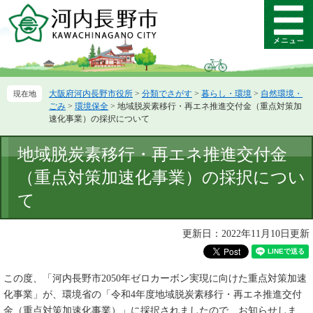
ペ
メ
ー
ニ
メ
ジ
ュ
ニ
の
ー
ュ
先
を
ー
頭
飛
大阪府河内長野市役所
>
分類でさがす
>
暮らし・環境
>
自然環境・
で
ば
ごみ
>
環境保全
>
地域脱炭素移行・再エネ推進交付金（重点対策加
す。
し
速化事業）の採択について
て
本
本
地域脱炭素移行・再エネ推進交付金
文
文
へ
（重点対策加速化事業）の採択につい
て
更新日：2022年11月10日更新
この度、「河内長野市2050年ゼロカーボン実現に向けた重点対策加速
化事業」が、環境省の「令和4年度地域脱炭素移行・再エネ推進交付
金（重点対策加速化事業）」に採択されましたので、お知らせしま