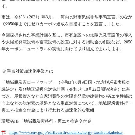
す。
市は、令和3（2021）年3月、「河内長野市気候非常事態宣言」のなか
で2050年までにゼロカーボン達成を目指すことを宣言しました。
今回採択された事業計画を基に、市有施設への太陽光発電設備の導入
や太陽光発電設備や蓄電設備の設置に対する補助金の創設など、2050
年カーボンニュートラルの実現に向けて取り組んでまいります。
※重点対策加速化事業とは
「地域脱炭素ロードマップ」（令和3年6月9日国・地方脱炭素実現会
議決定）及び地球温暖化対策計画（令和3年10月22日閣議決定）に基
づき、屋根置きなど自家消費型の太陽光発電や建築物の省エネ性能の
向上などの脱炭素の基盤となる重点対策について、地域脱炭素移行・
再エネ推進交付金により行われる加速化的な取組
環境省HP「地域脱炭素移行・再エネ推進交付金」
https://www.env.go.jp/earth/earth/ondanka/nergy-taisakutokubetsu-