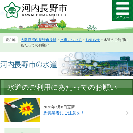
ペ
メ
ー
ニ
メ
ジ
ュ
ニ
の
ー
ュ
先
を
ー
頭
飛
大阪府河内長野市役所
>
水道について
>
お知らせ
>
水道のご利用に
で
ば
あたってのお願い
す。
し
て
本
文
へ
本
水道のご利用にあたってのお願い
文
2026年7月8日更新
悪質業者にご注意を！