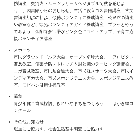
携講座、奥河内フルーツラリー＆ベジタブルで秋を感じよ
う！、図書館からのおしらせ、生活に役立つ図書館講座、古文
書講座初歩の初歩、傾聴ボランティア養成講座、公民館の講座
や教室など、観光ボランティアガイド養成講座、プラっとやっ
てみよう、金剛寺多宝塔がピンク色にライトアップ、子育て応
援ボランティア講座
スポーツ
市民グラウンドゴルフ大会、オープン卓球大会、エアロビクス
普及教室、傷害予防ストレッチ＆肘と膝のテーピング講習会、
ヨガ普及教室、市民居合道大会、市民軽スポーツ大会、市民イ
ンディアカ大会、市民スポンジテニス大会、スポンジテニス教
室、モビバン健康体操教室
募集
青少年健全育成標語、きれいなまちをつくろう！！はがき絵コ
ンクール
その他お知らせ
献血にご協力を、社会生活基本調査にご協力を