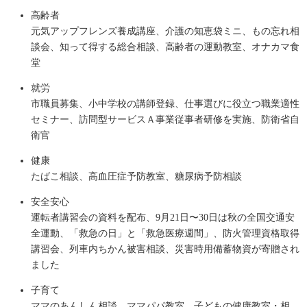
高齢者
元気アップフレンズ養成講座、介護の知恵袋ミニ、もの忘れ相
談会、知って得する総合相談、高齢者の運動教室、オナカマ食
堂
就労
市職員募集、小中学校の講師登録、仕事選びに役立つ職業適性
セミナー、訪問型サービスＡ事業従事者研修を実施、防衛省自
衛官
健康
たばこ相談、高血圧症予防教室、糖尿病予防相談
安全安心
運転者講習会の資料を配布、9月21日〜30日は秋の全国交通安
全運動、「救急の日」と「救急医療週間」、防火管理資格取得
講習会、列車内ちかん被害相談、災害時用備蓄物資が寄贈され
ました
子育て
ママのあんしん相談、ママパパ教室、子どもの健康教室・相