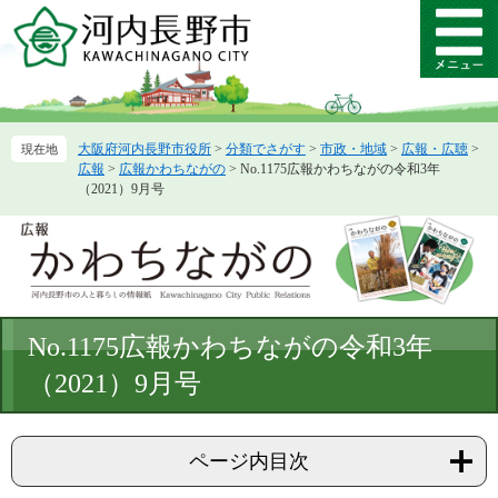
ペ
メ
ー
ニ
メ
ジ
ュ
ニ
の
ー
ュ
先
を
ー
頭
飛
大阪府河内長野市役所
>
分類でさがす
>
市政・地域
>
広報・広聴
>
で
ば
広報
>
広報かわちながの
>
No.1175広報かわちながの令和3年
す。
し
（2021）9月号
て
本
文
へ
本
No.1175広報かわちながの令和3年
文
（2021）9月号
ページ内目次