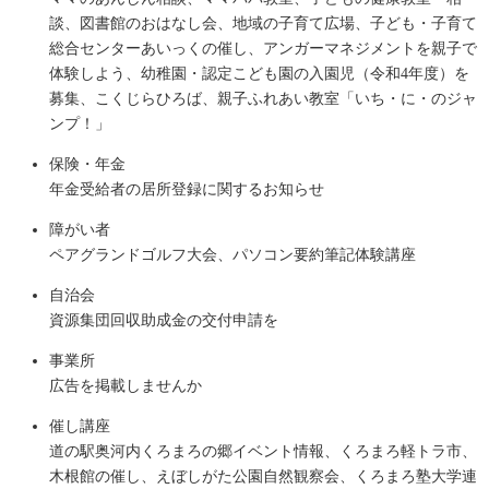
談、図書館のおはなし会、地域の子育て広場、子ども・子育て
総合センターあいっくの催し、アンガーマネジメントを親子で
体験しよう、幼稚園・認定こども園の入園児（令和4年度）を
募集、こくじらひろば、親子ふれあい教室「いち・に・のジャ
ンプ！」
保険・年金
年金受給者の居所登録に関するお知らせ
障がい者
ペアグランドゴルフ大会、パソコン要約筆記体験講座
自治会
資源集団回収助成金の交付申請を
事業所
広告を掲載しませんか
催し講座
道の駅奥河内くろまろの郷イベント情報、くろまろ軽トラ市、
木根館の催し、えぼしがた公園自然観察会、くろまろ塾大学連