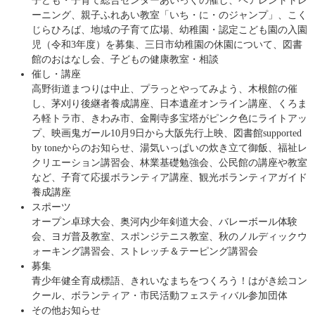
子ども・子育て総合センターあいっくの催し、ペアレントトレ
ーニング、親子ふれあい教室「いち・に・のジャンプ」、こく
じらひろば、地域の子育て広場、幼稚園・認定こども園の入園
児（令和3年度）を募集、三日市幼稚園の休園について、図書
館のおはなし会、子どもの健康教室・相談
催し・講座
高野街道まつりは中止、プラっとやってみよう、木根館の催
し、茅刈り後継者養成講座、日本遺産オンライン講座、くろま
ろ軽トラ市、きわみ市、金剛寺多宝塔がピンク色にライトアッ
プ、映画鬼ガール10月9日から大阪先行上映、図書館supported
by toneからのお知らせ、湯気いっぱいの炊き立て御飯、福祉レ
クリエーション講習会、林業基礎勉強会、公民館の講座や教室
など、子育て応援ボランティア講座、観光ボランティアガイド
養成講座
スポーツ
オープン卓球大会、奥河内少年剣道大会、バレーボール体験
会、ヨガ普及教室、スポンジテニス教室、秋のノルディックウ
ォーキング講習会、ストレッチ＆テーピング講習会
募集
青少年健全育成標語、きれいなまちをつくろう！はがき絵コン
クール、ボランティア・市民活動フェスティバル参加団体
その他お知らせ