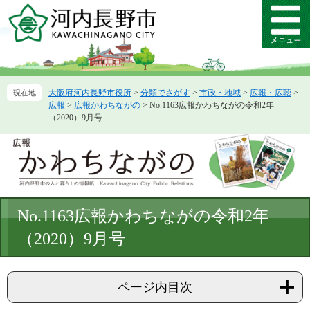
ペ
メ
ー
ニ
メ
ジ
ュ
ニ
の
ー
ュ
先
を
ー
頭
飛
大阪府河内長野市役所
>
分類でさがす
>
市政・地域
>
広報・広聴
>
で
ば
広報
>
広報かわちながの
>
No.1163広報かわちながの令和2年
す。
し
（2020）9月号
て
本
文
へ
本
No.1163広報かわちながの令和2年
文
（2020）9月号
ページ内目次