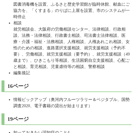
図書消毒機を設置、ふるさと歴史学習館が臨時休館、献血にご
協力を、「くすまる」のりばに上屋を設置、市のシステムが一
時停止
相談
就労相談会、大阪府の労働相談センター、法律相談、行政相
談、法務・法律相談、行政書士相談、司法書士法律相談、医
療・介護・福祉・法務相談、人権相談、人権あれこれ相談、女
性のための相談、進路選択支援相談、就労支援相談（予約不
要）、労働相談、就労支援相談（要予約）、就労支援相談（49
歳まで）、ひきこもり等相談、生活困窮自立支援相談、心配ご
と相談、育児相談、児童虐待等の相談、警察相談
編集後記
16ページ
情報ピックアップ（奥河内フルーツラリー＆ベジタブル、国勢
調査2020、電子書籍の貸出が始まります）
19ページ
知っておきたい認知症のこと4