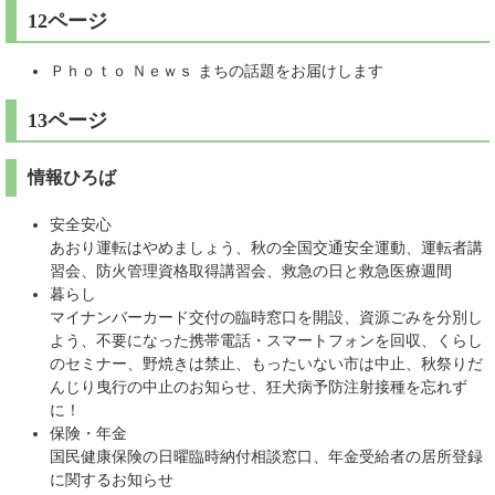
12ページ
Ｐｈｏｔｏ Ｎｅｗｓ まちの話題をお届けします
13ページ
情報ひろば
安全安心
あおり運転はやめましょう、秋の全国交通安全運動、運転者講
習会、防火管理資格取得講習会、救急の日と救急医療週間
暮らし
マイナンバーカード交付の臨時窓口を開設、資源ごみを分別し
よう、不要になった携帯電話・スマートフォンを回収、くらし
のセミナー、野焼きは禁止、もったいない市は中止、秋祭りだ
んじり曳行の中止のお知らせ、狂犬病予防注射接種を忘れず
に！
保険・年金
国民健康保険の日曜臨時納付相談窓口、年金受給者の居所登録
に関するお知らせ