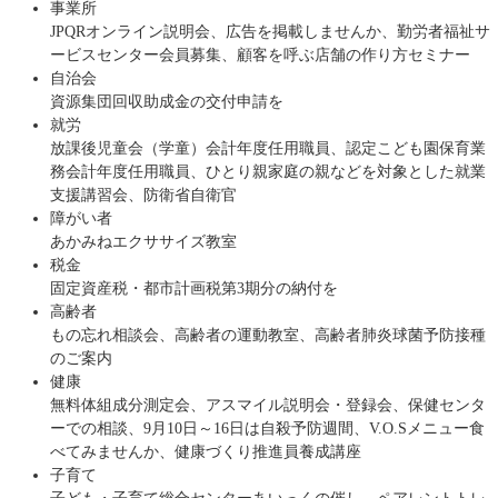
事業所
JPQRオンライン説明会、広告を掲載しませんか、勤労者福祉サ
ービスセンター会員募集、顧客を呼ぶ店舗の作り方セミナー
自治会
資源集団回収助成金の交付申請を
就労
放課後児童会（学童）会計年度任用職員、認定こども園保育業
務会計年度任用職員、ひとり親家庭の親などを対象とした就業
支援講習会、防衛省自衛官
障がい者
あかみねエクササイズ教室
税金
固定資産税・都市計画税第3期分の納付を
高齢者
もの忘れ相談会、高齢者の運動教室、高齢者肺炎球菌予防接種
のご案内
健康
無料体組成分測定会、アスマイル説明会・登録会、保健センタ
ーでの相談、9月10日～16日は自殺予防週間、V.O.Sメニュー食
べてみませんか、健康づくり推進員養成講座
子育て