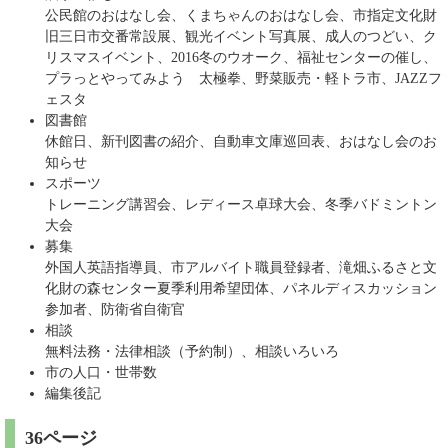
公民館のおはなし会、くまちゃんのおはなし会、市指定文化財
旧三日市交番常設展、観光イベント写真展、成人のつどい、ク
リスマスイベント、2016冬のウオーク、福祉センターの催し、
プラっとやってみよう 太極拳、野菜販売・軽トラ市、JAZZフ
ェスタ
図書館
休館日、新刊図書の紹介、自動車文庫巡回表、おはなし会のお
知らせ
スポーツ
トレーニング講習会、レディース卓球大会、冬季バドミントン
大会
募集
外国人英語指導員、市アルバイト職員登録者、滝畑ふるさと文
化財の森センター夏季利用希望団体、パネルディスカッション
参加者、防衛省自衛官
相談
無料法務・法律相談（予約制）、相談いろいろ
市の人口・世帯数
編集後記
36ページ