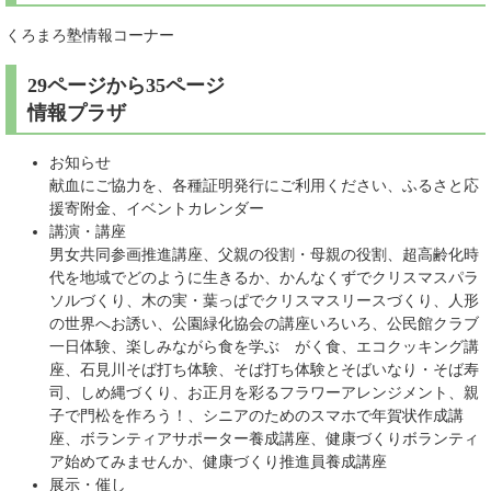
くろまろ塾情報コーナー
29ページから35ページ
情報プラザ
お知らせ
献血にご協力を、各種証明発行にご利用ください、ふるさと応
援寄附金、イベントカレンダー
講演・講座
男女共同参画推進講座、父親の役割・母親の役割、超高齢化時
代を地域でどのように生きるか、かんなくずでクリスマスパラ
ソルづくり、木の実・葉っぱでクリスマスリースづくり、人形
の世界へお誘い、公園緑化協会の講座いろいろ、公民館クラブ
一日体験、楽しみながら食を学ぶ がく食、エコクッキング講
座、石見川そば打ち体験、そば打ち体験とそばいなり・そば寿
司、しめ縄づくり、お正月を彩るフラワーアレンジメント、親
子で門松を作ろう！、シニアのためのスマホで年賀状作成講
座、ボランティアサポーター養成講座、健康づくりボランティ
ア始めてみませんか、健康づくり推進員養成講座
展示・催し