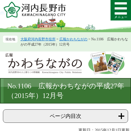
ペ
メ
ー
ニ
メ
ジ
ュ
ニ
の
ー
ュ
先
を
ー
頭
飛
大阪府河内長野市役所
>
広報かわちながの
>
No.1106 広報かわちな
で
ば
がの平成27年（2015年）12月号
す。
し
て
本
文
へ
本
No.1106 広報かわちながの平成27年
文
（2015年）12月号
ページ内目次
更新日：2015年12月1日更新