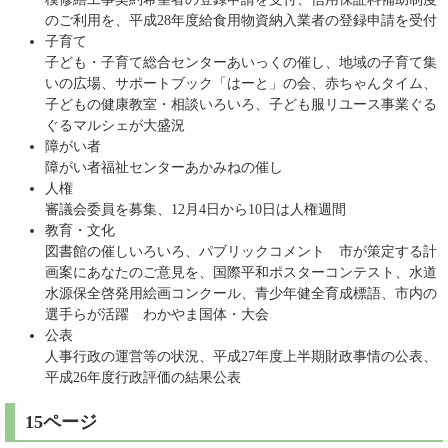
のご利用を、平成28年度給食用物資納入業者の登録申請を受付
子育て
子ども・子育て総合センターあいっくの催し、地域の子育て集
いの広場、サポートブック「はーと」の会、赤ちゃんタイム、
子どもの健康教室・相談いろいろ、子ども服リユース事業ぐる
ぐるマルシェが大盛況
障がい者
障がい者福祉センターあかみねの催し
人権
審議会委員を募集、12月4日から10日は人権週間
教育・文化
図書館の催しいろいろ、パブリックコメント 市が策定する計
画案にあなたのご意見を、国際平和ポスターコンテスト、水道
水源保全啓発用絵画コンクール、青少年健全育成標語、市内の
選手らが活躍 わかやま国体・大会
公表
人事行政の運営等の状況、平成27年度上半期財政事情の公表、
平成26年度行政評価の結果公表
15ページ