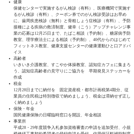
健康
保健センターで実施するがん検診（有料）、医療機関で実施す
るがん検診（有料）、クーポン券でのがん検診受診はお早め
に、歯周疾患検診（無料）と骨粗しょう症検診（有料）、予防
接種による疾病の救済制度、健幸（こう）アップチャレンジ事
業の応募は12月25日まで、たばこ相談（予約制）、糖尿病予防
教室、理学療法士による相談（予約制）、40代からのはじめて
フィットネス教室、健康支援センターの健康運動ひと口アドバ
イス
高齢者
いきいき介護教室、すこやか体操教室、認知症カフェに集まろ
う、認知症高齢者の見守りにご協力を 早期発見ステッカーを
作成
税金
12月28日までに納付を 固定資産税・都市計画税第4期分、従
業員の住民税は特別徴収で納めましょう、税金は滞納せず正し
く納めましょう
保険・年金
国民健康保険の日曜臨時窓口を開設、年金相談
事業所
平成28・29年度競争入札参加資格審査の申請を追加受付、小規
模修繕工事契約希望者の登録申請を受付、信用保証料補助制度