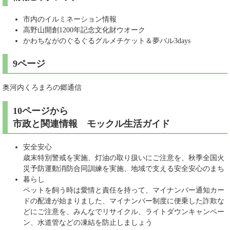
市内のイルミネーション情報
高野山開創1200年記念文化財ウオーク
かわちながのぐるぐるグルメチケット＆夢バル3days
9ページ
奥河内くろまろの郷通信
10ページから
市政と関連情報 モックル生活ガイド
安全安心
歳末特別警戒を実施、灯油の取り扱いにご注意を、秋季全国火
災予防運動消防合同訓練を実施、地域で支える安全安心のまち
暮らし
ペットを飼う時は愛情と責任を持って、マイナンバー通知カー
ドの配達が始まりました、マイナンバー制度に便乗した詐欺な
どにご注意を、みんなでリサイクル、ライトダウンキャンペー
ン、水道管などの凍結を防止しましょう