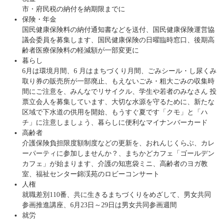
市・府民税の納付を納期限までに
保険・年金
国民健康保険料の納付通知書などを送付、国民健康保険運営協
議会委員を募集します、国民健康保険の日曜臨時窓口、後期高
齢者医療保険料の軽減額が一部変更に
暮らし
6月は環境月間、6 月はまちづくり月間、ごみシール・し尿くみ
取り券の販売所が一部廃止、もえないごみ・粗大ごみの収集時
間にご注意を、みんなでリサイクル、学生や若者のみなさん 投
票立会人を募集しています、大切な水源を守るために、新たな
区域で下水道の供用を開始、もうすぐ夏です「クモ」と「ハ
チ」に注意しましょう、暮らしに便利なマイナンバーカード
高齢者
介護保険負担限度額制度などの更新を、おれんじくらぶ、カレ
ーパーティに参加しませんか？、まちかどカフェ「ゴールデン
カフェ」が始まります、介護の知恵袋ミニ、高齢者のヨガ教
室、福祉センター錦渓苑のロビーコンサート
人権
就職差別110番、共に生きるまちづくりをめざして、男女共同
参画推進講座、6月23日～29日は男女共同参画週間
就労