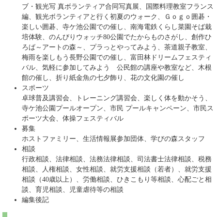
ブ・観光写 真ボランティア合同写真展、国際料理教室フランス
編、観光ボランティアと行く初夏のウォーク、Ｇｏｇｏ囲碁・
楽しい囲碁、寺ケ池公園での催し、南海電鉄くらし菜園そば栽
培体験、のんびりウォッチ80公園でたからものさがし、創作ひ
ろば～アートの森～、プラっとやってみよう、茶道親子教室、
梅雨を楽しもう長野公園での催し、富田林ドリームフェスティ
バル、気軽に参加してみよう 公民館の講座や教室など、木根
館の催し、折り紙金魚の七夕飾り、花の文化園の催し
スポーツ
卓球普及講習会、トレーニング講習会、楽しく体を動かそう、
寺ケ池公園プールオープン、市民 プールキャンペーン、市民ス
ポーツ大会、体操フェスティバル
募集
ホストファミリー、生活情報展参加団体、学びの森スタッフ
相談
行政相談、法律相談、法務法律相談、司法書士法律相談、税務
相談、人権相談、女性相談、就労支援相談（若者）、就労支援
相談（40歳以上）、労働相談、ひきこもり等相談、心配ごと相
談、育児相談、児童虐待等の相談
編集後記