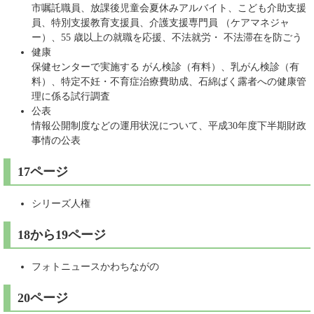
市嘱託職員、放課後児童会夏休みアルバイト、こども介助支援
員、特別支援教育支援員、介護支援専門員 （ケアマネジャ
ー）、55 歳以上の就職を応援、不法就労・ 不法滞在を防ごう
健康
保健センターで実施する がん検診（有料）、乳がん検診（有
料）、特定不妊・不育症治療費助成、石綿ばく露者への健康管
理に係る試行調査
公表
情報公開制度などの運用状況について、平成30年度下半期財政
事情の公表
17ページ
シリーズ人権
18から19ページ
フォトニュースかわちながの
20ページ