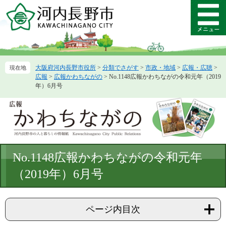
ペ
メ
ー
ニ
メ
ジ
ュ
ニ
の
ー
ュ
先
を
ー
頭
飛
大阪府河内長野市役所
>
分類でさがす
>
市政・地域
>
広報・広聴
>
で
ば
広報
>
広報かわちながの
>
No.1148広報かわちながの令和元年（2019
す。
し
年）6月号
て
本
文
へ
本
No.1148広報かわちながの令和元年
文
（2019年）6月号
ページ内目次