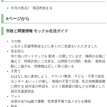
今月の焦点2 英語村始まる
8ページから
市政と関連情報 モックル生活ガイド
その他
ふるさと応援寄附金などに多くのご支援をいただきました
安全安心
寺ケ池ハザードマップを 配布・公開しています、梅雨や台風に
備えて、特殊詐欺にご注意を、山間部での消防・救急・ 救助活
動にご協力を、危険物は正しく取り扱いを
子育て
おはなし会に参加しよう、ママパパ教室、子ども・子育て総合
センター あいっくの催し、地域の子育て広場、私立幼稚園就園
に関する 給付金の申請を、ひとり親家庭の親などを対象とした
就労支援講習会
フォト
全国大会55kg級で優勝、世界選手権で金メダルを獲得
税金