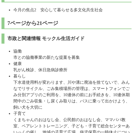
今月の焦点2 安心して暮らせる多文化共生社会
7ページから21ページ
市政と関連情報 モックル生活ガイド
協働
市との協働事業の新たな提案を募集
健康
乳がん検診、休日急病診療所
暮らし
下水道使用料が変わります、川や溝に廃油を捨てないで、みん
なでリサイクル、ごみ集積場所の管理は、スマートフォンでご
み分別アプリのご利用を、10連休の前にお手続きを、10連休期
間中のごみ収集・し尿くみ取りは、バスに乗って出かけよう、
飼い犬を大切に
子育て
くまちゃんのおはなし会、公民館のおはなし会、ママパパ教
室、ペアレントトレーニング、子ども・子育て総合センターあ
いっくの催し、地域の子育て広場、病児保育の一時休止につい