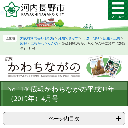
ペ
メ
ー
ニ
メ
ジ
ュ
ニ
の
ー
ュ
先
を
ー
頭
飛
大阪府河内長野市役所
>
分類でさがす
>
市政・地域
>
広報・広聴
>
で
ば
広報
>
広報かわちながの
>
No.1146広報かわちながの平成31年（2019
す。
し
年）4月号
て
本
文
へ
本
No.1146広報かわちながの平成31年
文
（2019年）4月号
ページ内目次