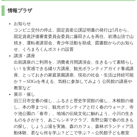
情報プラザ
お知らせ
コンビニ交付の停止、固定資産公課証明書の発行は5月から、
固定資産評価審査委員会委員に藤田さんを再任、岩湧山頂で山
焼き、運転者講習会、青少年活動を助成、図書館からのお知ら
せ、くろまろくんポストの設置
講演・講座
出前講座のご利用を、消費者月間講演会、生きるって素晴らし
い！を実感できる綴り方講座、観光ボランティアガイド養成講
座、とっておきの家庭菜園講座、現在の社会・生活は持続可能
か？～SDGsを考える、気軽に参加してみよう 公民館の講座や
教室など
展示・催し
旧三日市交番の催し、ふるさと歴史学習館の催し、木根館の催
し、本の帯まつり、観光ボランティアと行く春のウォーク、寺
ケ池公園の「春市」、地域の伝統文化に触れよう、小川の生き
ものをさがそう、あごらシネマクラブ、長野公園で春の生きも
の探し、しょうぶ湯を実施、森のカフェ、森林ボランティア活
動体験、君なら何を学ぶ？どこで学ぶ？～公民館子ども教室