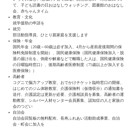
て、子ども読書の日おはなしウォッチング、図書館のおはなし
会、赤ちゃんタイム
教育・文化
就学援助の申請を
就労
部活動指導員、ひとり親家庭を支援します
保険・年金
国民年金（20歳～60歳は必ず加入、4月から産前産後期間の保
険料免除制度を開始）、国民健康保険（国民健康保険加入・脱
退の届け出を、倒産や解雇などで離職した人は、国民健康保険
の日曜臨時窓口）、後期高齢者医療制度（75歳以上が加入する
医療保険））
高齢者
コグニで脳力アップ教室、おでかけチケット臨時窓口の開催、
はじめてのジム体験教室、介護保険料（仮徴収分）の通知書を
送付、介護認定は更新が必要、介護相談員を募集、高齢者の運
動教室、シルバー人材センター会員募集、認知症の人と家族の
会のつどい
自治会
自治会回覧板の無料配布、長寿ふれあい活動助成事業、自治
会・町会に加入を