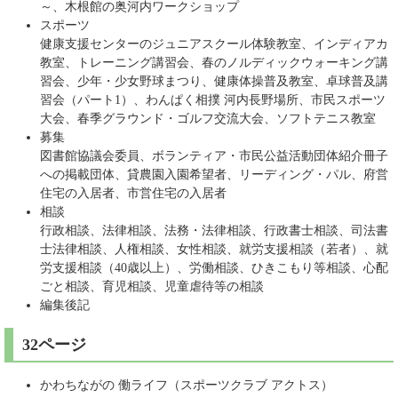
～、木根館の奥河内ワークショップ
スポーツ
健康支援センターのジュニアスクール体験教室、インディアカ
教室、トレーニング講習会、春のノルディックウォーキング講
習会、少年・少女野球まつり、健康体操普及教室、卓球普及講
習会（パート1）、わんぱく相撲 河内長野場所、市民スポーツ
大会、春季グラウンド・ゴルフ交流大会、ソフトテニス教室
募集
図書館協議会委員、ボランティア・市民公益活動団体紹介冊子
への掲載団体、貸農園入園希望者、リーディング・パル、府営
住宅の入居者、市営住宅の入居者
相談
行政相談、法律相談、法務・法律相談、行政書士相談、司法書
士法律相談、人権相談、女性相談、就労支援相談（若者）、就
労支援相談（40歳以上）、労働相談、ひきこもり等相談、心配
ごと相談、育児相談、児童虐待等の相談
編集後記
32ページ
かわちながの 働ライフ（スポーツクラブ アクトス）