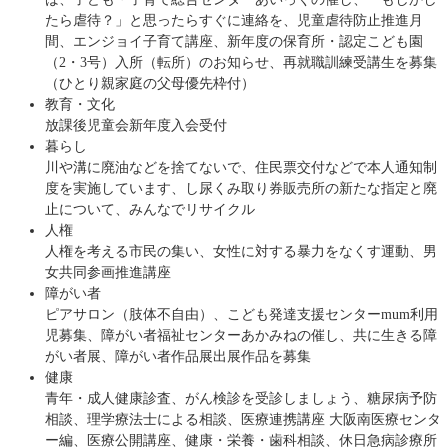
たら虐待？」と思ったらすぐに連絡を、児童虐待防止推進月
間、エンジョイ子育て講座、新年度の保育所・認定こども園
（2・3号）入所（転所）のお知らせ、再就職訓練受講生を募集
（ひとり親家庭の父母優先枠付）
教育・文化
放課後児童会新年度入会受付
暮らし
川や溝に廃油などを捨てないで、住民票交付などで本人通知制
度を実施しています、し尿くみ取り券販売所の新たな指定と廃
止について、みんなでリサイクル
人権
人権を考える市民の集い、女性に対する暴力をなくす運動、男
女共同参画推進講座
障がい者
ピアサロン（肢体不自由）、こども発達支援センターmum利用
児募集、障がい者福祉センターあかみねの催し、共に生きる障
がい者展、障がい者作品展出展作品を募集
健康
青年・成人健康診査、がん検診を受診しましょう、糖尿病予防
相談、理学療法士による相談、医療連携講座 大阪南医療センタ
ー編、医療公開講座、健康・栄養・歯科相談、休日急病診療所