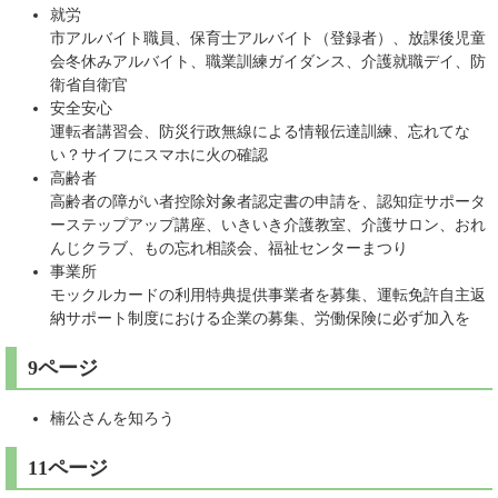
就労
市アルバイト職員、保育士アルバイト（登録者）、放課後児童
会冬休みアルバイト、職業訓練ガイダンス、介護就職デイ、防
衛省自衛官
安全安心
運転者講習会、防災行政無線による情報伝達訓練、忘れてな
い？サイフにスマホに火の確認
高齢者
高齢者の障がい者控除対象者認定書の申請を、認知症サポータ
ーステップアップ講座、いきいき介護教室、介護サロン、おれ
んじクラブ、もの忘れ相談会、福祉センターまつり
事業所
モックルカードの利用特典提供事業者を募集、運転免許自主返
納サポート制度における企業の募集、労働保険に必ず加入を
9ページ
楠公さんを知ろう
11ページ