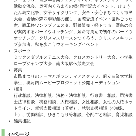
活動交流会、奥河内くろまろの郷4周年記念イベント、ひょう
たん島文化祭、女子サイクリング、安全・安心まちづくり市民
大会、岩湧の森四季彩館の催し、国際交流イベント世界ごった
煮、商工祭ワンラブフェスタ、野菜販売・軽トラ市、野鳥の会
が案内するバードウオッチング、延命寺周辺で初冬のバードウ
オッチング、クリスマスリースをつくろう、クリスマスキャン
プ参加者、秋を歩こうウオーキングイベント
スポーツ
ミックスダブルステニス大会、クロスカントリー大会、小学生
ロープジャンプ大会、南大阪駅伝競走大会
募集
市民まつりのテーマとボランティアスタッフ、府立農業大学校
学生、奥河内ムービープロジェクト公開オーディション
相談
行政相談、法律相談、法務・法律相談、行政書士相談、司法書
士法律相談、税務相談、人権相談、女性相談、女性の人権ホッ
トライン、就労支援相談（若者）、就労支援相談（40歳以
上）、労働相談、ひきこもり等相談、心配ごと相談、育児相談
編集後記
32ページ