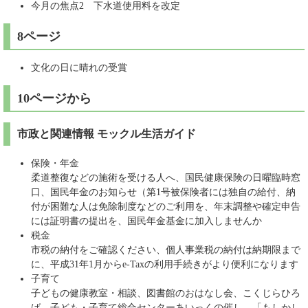
今月の焦点2 下水道使用料を改定
8ページ
文化の日に晴れの受賞
10ページから
市政と関連情報 モックル生活ガイド
保険・年金
柔道整復などの施術を受ける人へ、国民健康保険の日曜臨時窓
口、国民年金のお知らせ（第1号被保険者には独自の給付、納
付が困難な人は免除制度などのご利用を、年末調整や確定申告
には証明書の提出を、国民年金基金に加入しませんか
税金
市税の納付をご確認ください、個人事業税の納付は納期限まで
に、平成31年1月からe-Taxの利用手続きがより便利になります
子育て
子どもの健康教室・相談、図書館のおはなし会、こくじらひろ
ば、子ども・子育て総合センターあいっくの催し、「もしかし