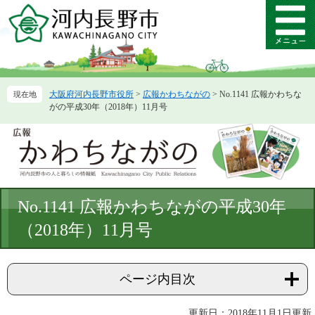
ペ
メ
ー
ニ
メ
ジ
ュ
ニ
の
ー
ュ
先
を
ー
頭
飛
大阪府河内長野市役所
>
広報かわちながの
>
No.1141 広報かわちな
で
ば
がの平成30年（2018年）11月号
す。
し
て
本
文
へ
本
No.1141 広報かわちながの平成30年
文
（2018年）11月号
ページ内目次
更新日：2018年11月1日更新