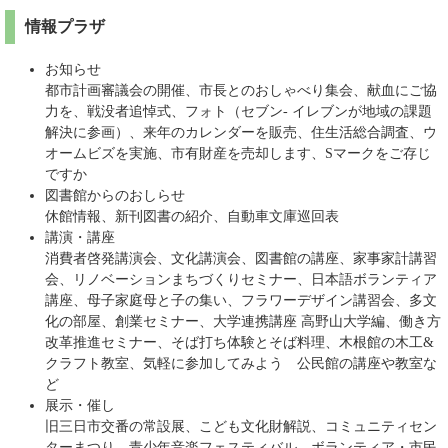
情報プラザ
お知らせ
都市計画審議会の開催、市長とのおしゃべり集会、献血にご協
力を、戦没者追悼式、フォト（セブン- イレブンが地域の課題
解決に参画）、来年のカレンダーを販売、住生活総合調査、ウ
オームビズを実施、市有財産を売却します、Sマークをご存じ
ですか
図書館からのおしらせ
休館情報、新刊図書の紹介、自動車文庫巡回表
講演・講座
消費者啓発講演会、文化講演会、図書館の講座、家事家計講習
会、リノベーションまちづくりセミナー、日本語ボランティア
講座、母子家庭母と子の集い、フラワーデザイン講習会、多文
化の部屋、創業セミナー、大学連携講座 高野山大学編、働き方
改革推進セミナー、そば打ち体験とそば料理、木根館の木工&
クラフト教室、気軽に参加してみよう 公民館の講座や教室な
ど
展示・催し
旧三日市交番の常設展、こども文化財解説、コミュニティセン
ターまつり、青少年音楽フェスティバル、ボランティア・市民