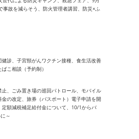
次世代による防災キャンプ、救急フェア、9月
んで事故を減らそう、防火管理者講習、防災×ふ
団健診、子宮頸がんワクチン接種、食生活改善
たばこ相談（予約制）
禁止、ごみ置き場の巡回パトロール、モバイル
料金の改定、旅券（パスポート）電子申請を開
定額減税補足給付金について、10/1からバ
めに～