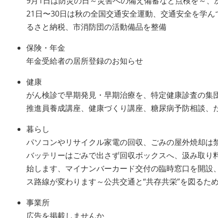
9月1日は防災の日～災害への備え備蓄など点検を～、
21日〜30日は秋の全国交通安全運動、交通安全を学
るさと納税、市消防団の活動備品を整備
保険・年金
年金受給者の居所登録のお知らせ
健康
がん検診で早期発見・早期治療を、特定健康診査の集
推進員養成講座、健康づくり講座、糖尿病予防相談、
暮らし
パソコンやリサイクル家電の回収、ごみの屋外焼却は
バッテリーはごみで出さず回収ボックスへ、汲み取り
始します、マイナンバーカード交付の臨時窓口を開設、
ス路線が変わります～公共交通と“共存共栄”を図るた
事業所
広告を掲載しませんか