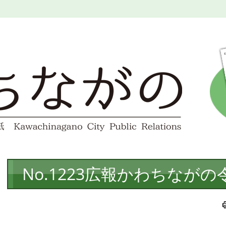
本
No.1223広報かわちながの
文