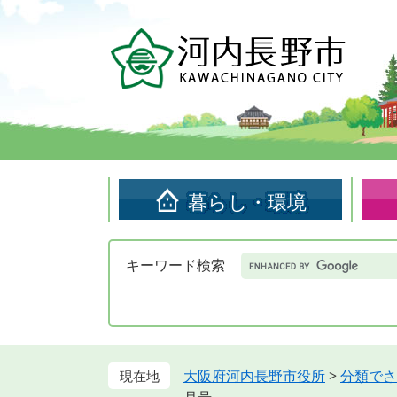
ペ
メ
ー
ニ
ジ
ュ
の
ー
先
を
頭
飛
で
ば
す。
し
て
暮らし・環境
本
文
へ
Google
キーワード検索
カ
ス
タ
ム
検
索
大阪府河内長野市役所
>
分類でさ