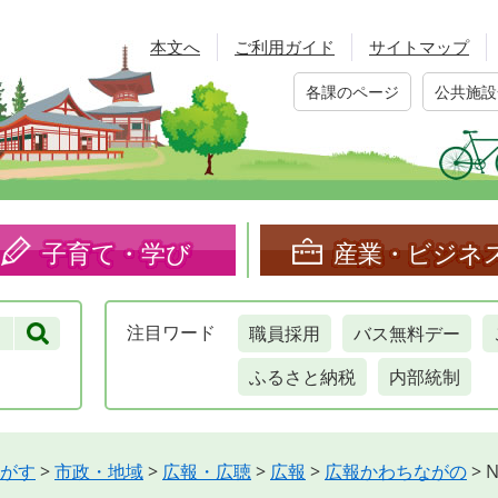
本文へ
ご利用ガイド
サイトマップ
各課のページ
公共施設
子育て・学び
産業・ビジネ
職員採用
バス無料デー
注目
ワード
ふるさと納税
内部統制
がす
>
市政・地域
>
広報・広聴
>
広報
>
広報かわちながの
>