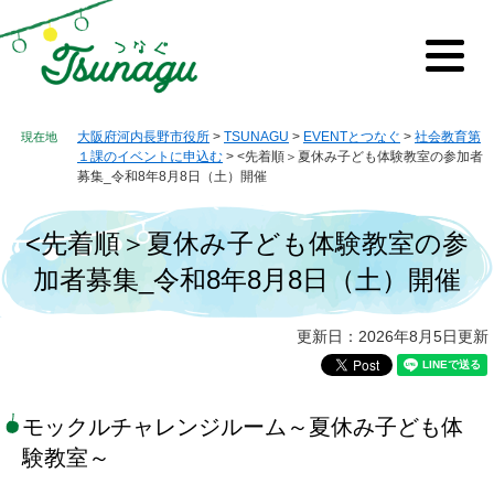
ペ
メ
ー
ニ
ジ
ュ
メ
の
ー
ニ
先
を
ュ
ー
頭
飛
大阪府河内長野市役所
>
TSUNAGU
>
EVENTとつなぐ
>
社会教育第
で
ば
１課のイベントに申込む
>
<先着順＞夏休み子ども体験教室の参加者
す。
し
募集_令和8年8月8日（土）開催
て
本
<先着順＞夏休み子ども体験教室の参
文
へ
加者募集_令和8年8月8日（土）開催
本
更新日：2026年8月5日更新
文
モックルチャレンジルーム～夏休み子ども体
験教室～