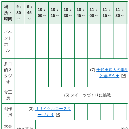
場
9：
9：
10：
10：
10：
10：
11：
11：
11：
所・
30
45
00～
15～
30～
45～
00～
15～
30～
時間
～
～
イベ
ント
ホー
ル
多目
的ス
(7)
千代田短大の学生
タジ
と遊ぼう★
オ
食工
(5) スイーツづくりに挑戦
房
創作
(3)
リサイクルコースタ
工房
ーづくり
大会