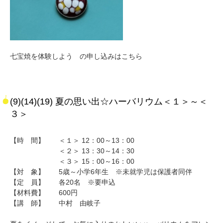
七宝焼を体験しよう の申し込みはこちら
(9)(14)(19) 夏の思い出☆ハーバリウム＜１＞～＜
３＞
【時 間】 ＜１＞ 12：00～13：00
＜２＞ 13：30～14：30
＜３＞ 15：00～16：00
【対 象】 5歳～小学6年生 ※未就学児は保護者同伴
【定 員】 各20名 ※要申込
【材料費】 600円
【講 師】 中村 由岐子