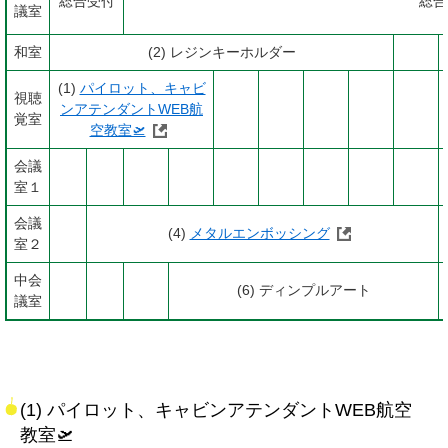
総合受付
総合
議室
和室
(2) レジンキーホルダー
(1)
パイロット、キャビ
視聴
ンアテンダントWEB航
覚室
空教室🛫
会議
室１
会議
(4)
メタルエンボッシング
室２
中会
(6) ディンプルアート
議室
(1) パイロット、キャビンアテンダントWEB航空
教室🛫