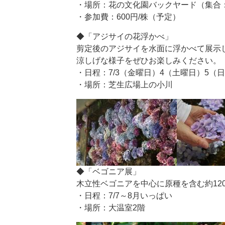
・場所：花の文化園バックヤード（集合
・参加費：600円/株（予定）
◆「アジサイの花浮かべ」
剪定後のアジサイを水面に浮かべて展示
涼しげな様子をぜひお楽しみください。
・日程：7/3（金曜日）4（土曜日）5（
・場所：芝生広場上の小川
◆「ベゴニア展」
木立性ベゴニアを中心に原種を含む約120
・日程：7/7～8月いっぱい
・場所：大温室2階