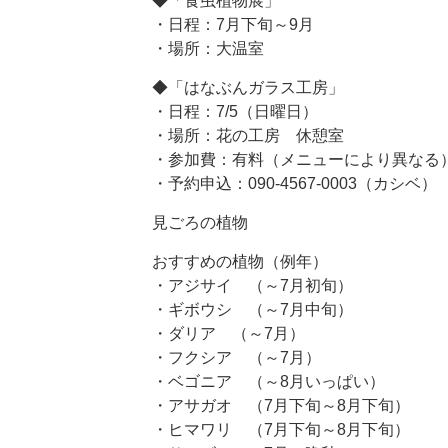
◆「食虫植物展」
・日程：7月下旬～9月
・場所：大温室
◆「はなぶんガラス工房」
・日程：7/5（日曜日）
・場所：花の工房 休憩室
・参加費：有料（メニューにより異なる
・予約申込：090-4567-0003（カシベ）
見ごろの植物
おすすめの植物（例年）
・アジサイ （～7月初旬）
・ギボウシ （～7月中旬）
・ダリア （～7月）
・フクシア （～7月）
・ベゴニア （～8月いっぱい）
・アサガオ （7月下旬～8月下旬）
・ヒマワリ （7月下旬～8月下旬）