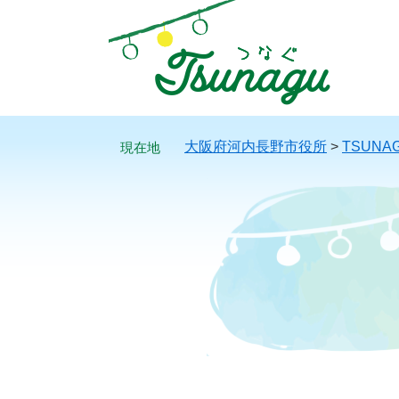
ペ
メ
ー
ニ
ジ
ュ
の
ー
先
を
頭
飛
で
ば
大阪府河内長野市役所
>
TSUNA
す。
し
て
本
文
へ
本
文