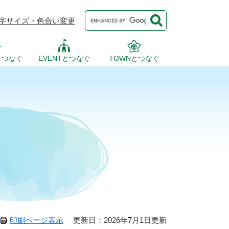
Google
字サイズ・色合い変更
カ
ス
タ
ム
検
とつなぐ
EVENTとつなぐ
TOWNとつなぐ
索
印刷ページ表示
更新日：2026年7月1日更新