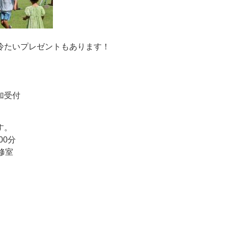
冷たいプレゼントもあります！
）
加受付
す。
00分
修室