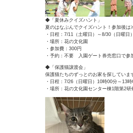
◆「夏休みクイズハント」
夏のはなぶんでクイズハント！参加後は
・日程：7/11（土曜日）～8/30（日曜日
・場所：花の文化園
・参加費：300円
・予約：不要 入園ゲート券売窓口で参
◆「保護猫譲渡会」
保護猫たちのずっとのお家を探していま
・日程：7/26（日曜日）10時00分～13時
・場所：花の文化園センター棟1階第2研