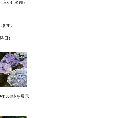
：涼が丘滝前）
します。
日曜日）
種300鉢を展示