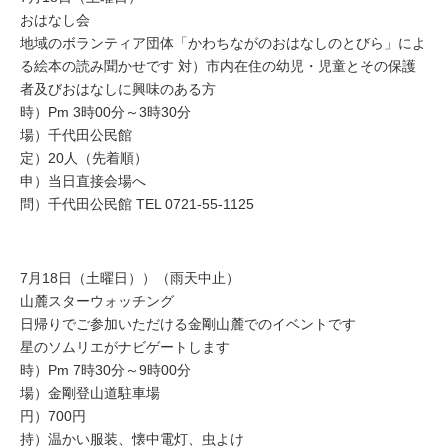
おはなし会
地域のボランティア団体「かわちながのおはなしのとびら」によ
る絵本の読み聞かせです 対）市内在住の幼児・児童とその保護
者及びおはなしに興味のある方
時）Pm 3時00分～3時30分
場）千代田公民館
定）20人（先着順）
申）当日直接会場へ
問）千代田公民館 TEL 0721-55-1125
7月18日（土曜日））（雨天中止）
山麓スターウォッチング
日帰りでご参加いただける金剛山麓でのイベントです
星のソムリエがナビゲートします
時）Pm 7時30分～9時00分
場）金剛登山道駐車場
円）700円
持）温かい服装、懐中電灯、虫よけ