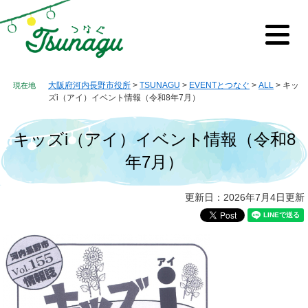
ペ
メ
ー
ニ
ジ
ュ
メ
の
ー
ニ
先
を
ュ
ー
頭
飛
大阪府河内長野市役所
>
TSUNAGU
>
EVENTとつなぐ
>
ALL
>
キッ
で
ば
ズi（アイ）イベント情報（令和8年7月）
す。
し
て
キッズi（アイ）イベント情報（令和8
本
文
年7月）
へ
本
更新日：2026年7月4日更新
文