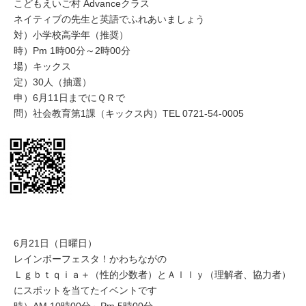
こどもえいご村 Advanceクラス
ネイティブの先生と英語でふれあいましょう
対）小学校高学年（推奨）
時）Pm 1時00分～2時00分
場）キックス
定）30人（抽選）
申）6月11日までにＱＲで
問）社会教育第1課（キックス内）TEL 0721-54-0005
6月21日（日曜日）
レインボーフェスタ！かわちながの
Ｌｇｂｔｑｉａ＋（性的少数者）とＡｌｌｙ（理解者、協力者）
にスポットを当てたイベントです