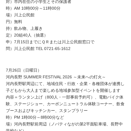
対）市内在住の小学生とその保護者
時）AM 10時00分～11時00分
場）川上公民館
円）無料
持）飲み物、上履き
定）20組40人（抽選）
申）7月15日までにＱＲまたは川上公民館窓口で
問）川上公民館 TEL 0721-65-1612
7月26日（日曜日）
河内長野 SUMMER FESTIVAL 2026 ～未来への灯火～
河内長野駅周辺にて、地域住民・行政・企業・各種団体が連携し
子どもから大人まで楽しめる地域参加型イベントを開催します
内容＝ランタン上げ（800人・一部事前予約可）、電動バイク体
験、ステージショー、カーボンニュートラル体験コーナー、飲食
ブースおよびキッチンカー、スタンプラリー
時）PM 1時00分～8時00分など
場）河内長野駅前周辺（ノバティながの第2平面駐車場、長野中
学校など）