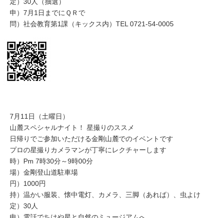
定）30人（抽選）
申）7月1日までにＱＲで
問）社会教育第1課（キックス内）TEL 0721-54-0005
7月11日（土曜日）
山麓スペシャルナイト！ 星撮りのススメ
日帰りでご参加いただける金剛山麓でのイベントです
プロの星撮りカメラマンが丁寧にレクチャーします
時）Pm 7時30分～9時00分
場）金剛登山道駐車場
円）1000円
持）温かい服装、懐中電灯、カメラ、三脚（あれば）、虫よけ
定）30人
申）電話でちはや星と自然のミュージアムへ