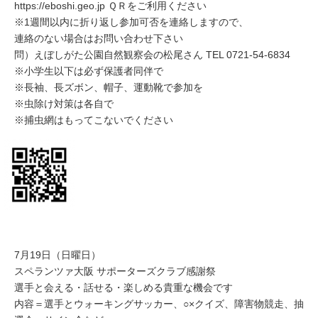
https://eboshi.geo.jp ＱＲをご利用ください
※1週間以内に折り返し参加可否を連絡しますので、
連絡のない場合はお問い合わせ下さい
問）えぼしがた公園自然観察会の松尾さん TEL 0721-54-6834
※小学生以下は必ず保護者同伴で
※長袖、長ズボン、帽子、運動靴で参加を
※虫除け対策は各自で
※捕虫網はもってこないでください
7月19日（日曜日）
スペランツァ大阪 サポーターズクラブ感謝祭
選手と会える・話せる・楽しめる貴重な機会です
内容＝選手とウォーキングサッカー、○×クイズ、障害物競走、抽