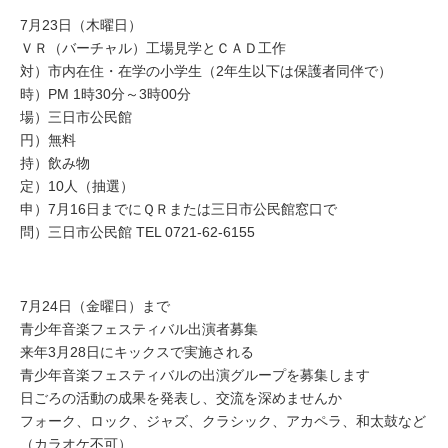
7月23日（木曜日）
ＶＲ（バーチャル）工場見学とＣＡＤ工作
対）市内在住・在学の小学生（2年生以下は保護者同伴で）
時）PM 1時30分～3時00分
場）三日市公民館
円）無料
持）飲み物
定）10人（抽選）
申）7月16日までにＱＲまたは三日市公民館窓口で
問）三日市公民館 TEL 0721-62-6155
7月24日（金曜日）まで
青少年音楽フェスティバル出演者募集
来年3月28日にキックスで実施される
青少年音楽フェスティバルの出演グループを募集します
日ごろの活動の成果を発表し、交流を深めませんか
フォーク、ロック、ジャズ、クラシック、アカペラ、和太鼓など
（カラオケ不可）