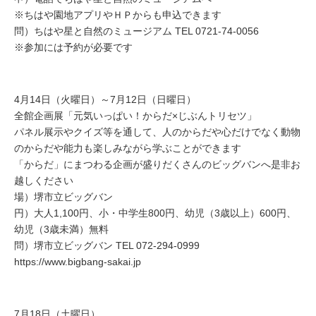
※ちはや園地アプリやＨＰからも申込できます
問）ちはや星と自然のミュージアム TEL 0721-74-0056
※参加には予約が必要です
4月14日（火曜日）～7月12日（日曜日）
全館企画展「元気いっぱい！からだ×じぶんトリセツ」
パネル展示やクイズ等を通して、人のからだや心だけでなく動物
のからだや能力も楽しみながら学ぶことができます
「からだ」にまつわる企画が盛りだくさんのビッグバンへ是非お
越しください
場）堺市立ビッグバン
円）大人1,100円、小・中学生800円、幼児（3歳以上）600円、
幼児（3歳未満）無料
問）堺市立ビッグバン TEL 072-294-0999
https://www.bigbang-sakai.jp
7月18日（土曜日）