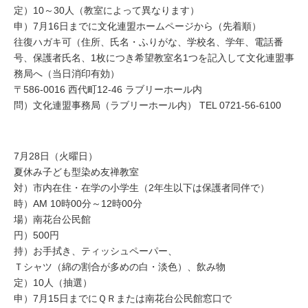
定）10～30人（教室によって異なります）
申）7月16日までに文化連盟ホームページから（先着順）
往復ハガキ可（住所、氏名・ふりがな、学校名、学年、電話番
号、保護者氏名、1枚につき希望教室名1つを記入して文化連盟事
務局へ（当日消印有効）
〒586-0016 西代町12-46 ラブリーホール内
問）文化連盟事務局（ラブリーホール内） TEL 0721-56-6100
7月28日（火曜日）
夏休み子ども型染め友禅教室
対）市内在住・在学の小学生（2年生以下は保護者同伴で）
時）AM 10時00分～12時00分
場）南花台公民館
円）500円
持）お手拭き、ティッシュペーパー、
Ｔシャツ（綿の割合が多めの白・淡色）、飲み物
定）10人（抽選）
申）7月15日までにＱＲまたは南花台公民館窓口で