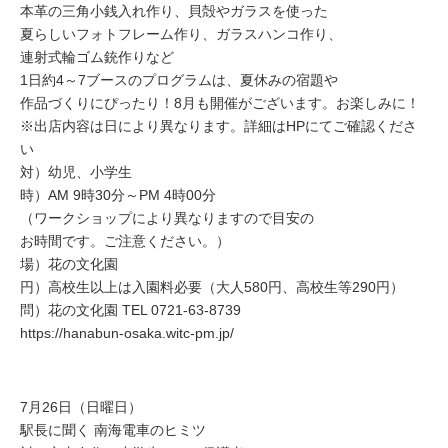
本革の三角小銭入れ作り、貝殻やガラスを使った
夏らしいフォトフレーム作り、ガラスハンコ作り、
連射式輪ゴム銃作りなど
1日約4～7ブースのプログラムは、夏休みの宿題や
作品づくりにぴったり！8月も開催がございます。お楽しみに！
※出店内容は日により異なります。詳細はHPにてご確認くださ
い
対）幼児、小学生
時）AM 9時30分～PM 4時00分
（ワークショップにより異なりますので目安の
お時間です。ご注意ください。）
場）花の文化園
円）高校生以上は入園料必要（大人580円、高校生等290円）
問）花の文化園 TEL 0721-63-8739
https://hanabun-osaka.witc-pm.jp/
7月26日（日曜日）
駅長に聞く 南海電車のヒミツ