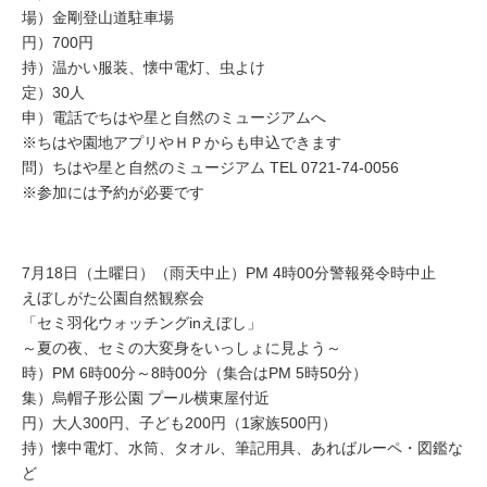
場）金剛登山道駐車場
円）700円
持）温かい服装、懐中電灯、虫よけ
定）30人
申）電話でちはや星と自然のミュージアムへ
※ちはや園地アプリやＨＰからも申込できます
問）ちはや星と自然のミュージアム TEL 0721-74-0056
※参加には予約が必要です
7月18日（土曜日）（雨天中止）PM 4時00分警報発令時中止
えぼしがた公園自然観察会
「セミ羽化ウォッチングinえぼし」
～夏の夜、セミの大変身をいっしょに見よう～
時）PM 6時00分～8時00分（集合はPM 5時50分）
集）烏帽子形公園 プール横東屋付近
円）大人300円、子ども200円（1家族500円）
持）懐中電灯、水筒、タオル、筆記用具、あればルーペ・図鑑な
ど