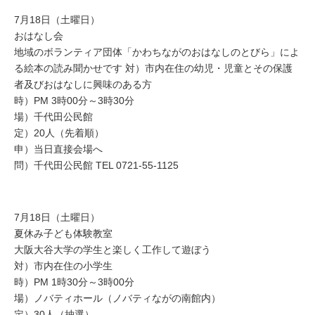
7月18日（土曜日）
おはなし会
地域のボランティア団体「かわちながのおはなしのとびら」によ
る絵本の読み聞かせです 対）市内在住の幼児・児童とその保護
者及びおはなしに興味のある方
時）PM 3時00分～3時30分
場）千代田公民館
定）20人（先着順）
申）当日直接会場へ
問）千代田公民館 TEL 0721-55-1125
7月18日（土曜日）
夏休み子ども体験教室
大阪大谷大学の学生と楽しく工作して遊ぼう
対）市内在住の小学生
時）PM 1時30分～3時00分
場）ノバティホール（ノバティながの南館内）
定）30人（抽選）