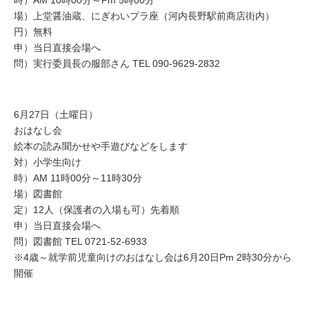
時）AM 10時00分～Pm 5時00分
場）上堂醤油蔵、にぎわいプラ座（河内長野駅前商店街内）
円）無料
申）当日直接会場へ
問）実行委員長の服部さん TEL 090-9629-2832
6月27日（土曜日）
おはなし会
絵本の読み聞かせや手遊びなどをします
対）小学生向け
時）AM 11時00分～11時30分
場）図書館
定）12人（保護者の入場も可）先着順
申）当日直接会場へ
問）図書館 TEL 0721-52-6933
※4歳～就学前児童向けのおはなし会は6月20日Pm 2時30分から
開催