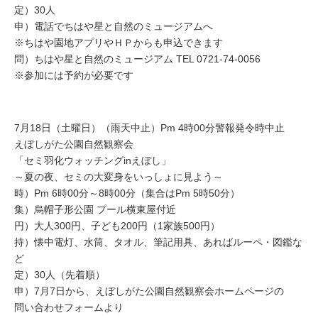
定）30人
申）電話でちはや星と自然のミュージアムへ
※ちはや園地アプリやＨＰからも申込できます
問）ちはや星と自然のミュージアム TEL 0721-74-0056
※参加には予約が必要です
7月18日（土曜日）（雨天中止）Pm 4時00分警報発令時中止
えぼしがた公園自然観察会
「セミ羽化ウォッチングinえぼし」
～夏の夜、セミの大変身をいっしょに見よう～
時）Pm 6時00分～8時00分（集合はPm 5時50分）
集）烏帽子形公園 プール横東屋付近
円）大人300円、子ども200円（1家族500円）
持）懐中電灯、水筒、タオル、筆記用具、あればルーペ・図鑑な
ど
定）30人（先着順）
申）7月7日から、えぼしがた公園自然観察会ホームページの
問い合わせフォームより