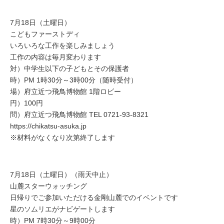
7月18日（土曜日）
こどもファーストディ
いろいろな工作を楽しみましょう
工作の内容は毎月変わります
対）中学生以下の子どもとその保護者
時）PM 1時30分～3時00分（随時受付）
場）府立近つ飛鳥博物館 1階ロビー
円）100円
問）府立近つ飛鳥博物館 TEL 0721-93-8321
https://chikatsu-asuka.jp
※材料がなくなり次第終了します
7月18日（土曜日）（雨天中止）
山麓スターウォッチング
日帰りでご参加いただける金剛山麓でのイベントです
星のソムリエがナビゲートします
時）PM 7時30分～9時00分