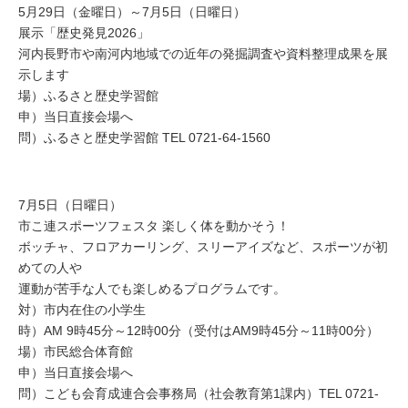
5月29日（金曜日）～7月5日（日曜日）
展示「歴史発見2026」
河内長野市や南河内地域での近年の発掘調査や資料整理成果を展
示します
場）ふるさと歴史学習館
申）当日直接会場へ
問）ふるさと歴史学習館 TEL 0721-64-1560
7月5日（日曜日）
市こ連スポーツフェスタ 楽しく体を動かそう！
ボッチャ、フロアカーリング、スリーアイズなど、スポーツが初
めての人や
運動が苦手な人でも楽しめるプログラムです。
対）市内在住の小学生
時）AM 9時45分～12時00分（受付はAM9時45分～11時00分）
場）市民総合体育館
申）当日直接会場へ
問）こども会育成連合会事務局（社会教育第1課内）TEL 0721-