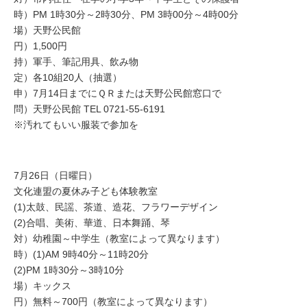
時）PM 1時30分～2時30分、PM 3時00分～4時00分
場）天野公民館
円）1,500円
持）軍手、筆記用具、飲み物
定）各10組20人（抽選）
申）7月14日までにＱＲまたは天野公民館窓口で
問）天野公民館 TEL 0721-55-6191
※汚れてもいい服装で参加を
7月26日（日曜日）
文化連盟の夏休み子ども体験教室
(1)太鼓、民謡、茶道、造花、フラワーデザイン
(2)合唱、美術、華道、日本舞踊、琴
対）幼稚園～中学生（教室によって異なります）
時）(1)AM 9時40分～11時20分
(2)PM 1時30分～3時10分
場）キックス
円）無料～700円（教室によって異なります）