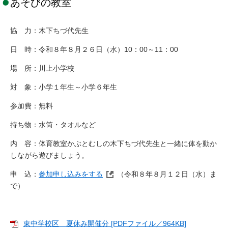
あそびの教室
協 力：木下ちづ代先生
日 時：令和８年８月２６日（水）10：00～11：00
場 所：川上小学校
対 象：小学１年生～小学６年生
参加費：無料
持ち物：水筒・タオルなど
内 容：体育教室かぶとむしの木下ちづ代先生と一緒に体を動か
しながら遊びましょう。
申 込：
参加申し込みをする
（令和８年８月１２日（水）ま
で）
東中学校区 夏休み開催分 [PDFファイル／964KB]