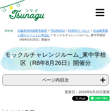
ペ
メ
ー
ニ
ジ
ュ
メ
の
ー
ニ
先
を
ュ
ー
頭
飛
大阪府河内長野市役所
>
TSUNAGU
>
EVENTとつなぐ
>
社会教育第
で
ば
１課のイベントに申込む
>
モックルチャレンジルーム_東中学校区
す。
し
（R8年8月26日）開催分
て
本
モックルチャレンジルーム_東中学校
文
へ
区（R8年8月26日）開催分
ページ内目次
本
更新日：2026年6月25日更新
文