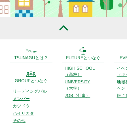
TSUNAGUとは？
FUTUREとつなぐ
EV
HIGH SCHOOL
イベ
（高校）
（キ
GROUPとつなぐ
UNIVERSITY
地域
（大学）
ベン
リーディング
パル
JOB（仕事）
終了
メンバー
カツドウ
ハイリカタ
その他