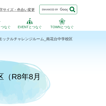
Google
字サイズ・色合い変更
カ
ス
タ
ム
検
とつなぐ
EVENTとつなぐ
TOWNとつなぐ
索
モックルチャレンジルーム_南花台中学校区
（R8年8月