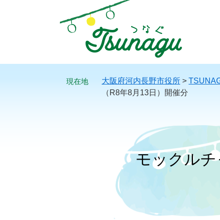
ペ
メ
ー
ニ
ジ
ュ
の
ー
先
を
頭
飛
で
ば
大阪府河内長野市役所
>
TSUNA
す。
し
（R8年8月13日）開催分
て
本
文
へ
モックルチ