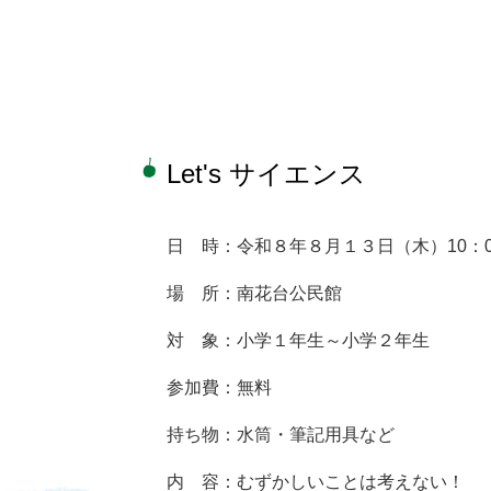
本
文
Let's サイエンス
日 時：令和８年８月１３日（木）10：00
場 所：南花台公民館
対 象：小学１年生～小学２年生
参加費：無料
持ち物：水筒・筆記用具など
内 容：むずかしいことは考えない！