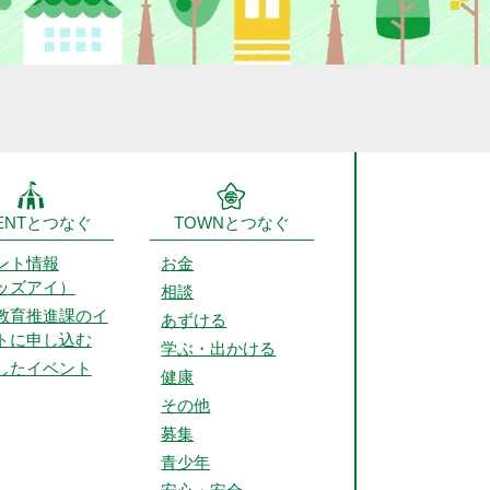
ENTとつなぐ
TOWNとつなぐ
ント情報
お金
ッズアイ）
相談
教育推進課のイ
あずける
トに申し込む
学ぶ・出かける
したイベント
健康
その他
募集
青少年