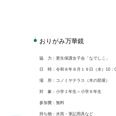
本
文
おりがみ万華鏡
協 力：更生保護女子会「なでしこ」
日 時：令和８年８月１９日（水）10：00
場 所：コノミヤテラス（木の部屋）
対 象：小学１年生～小学６年生
参加費：無料
持ち物：水筒・筆記用具など