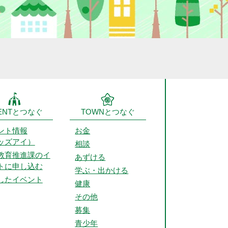
ENTとつなぐ
TOWNとつなぐ
ント情報
お金
ッズアイ）
相談
教育推進課のイ
あずける
トに申し込む
学ぶ・出かける
したイベント
健康
その他
募集
青少年