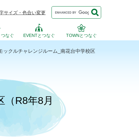
Google
字サイズ・色合い変更
カ
ス
タ
ム
検
とつなぐ
EVENTとつなぐ
TOWNとつなぐ
索
モックルチャレンジルーム_南花台中学校区
（R8年8月