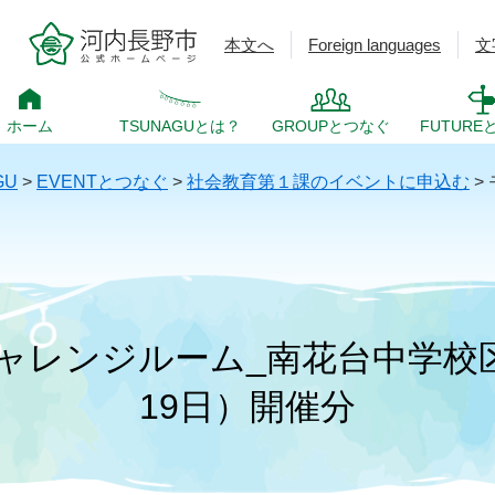
本文へ
Foreign languages
文
ホーム
TSUNAGUとは？
GROUPとつなぐ
FUTURE
GU
>
EVENTとつなぐ
>
社会教育第１課のイベントに申込む
>
ャレンジルーム_南花台中学校区
19日）開催分