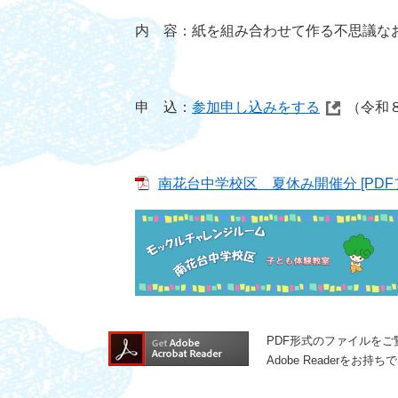
内 容：紙を組み合わせて作る不思議な
申 込：
参加申し込みをする
（令和
南花台中学校区 夏休み開催分 [PDFフ
PDF形式のファイルをご覧
Adobe Reader