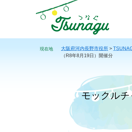
ペ
メ
ー
ニ
ジ
ュ
の
ー
先
を
頭
飛
で
ば
大阪府河内長野市役所
>
TSUNA
す。
し
（R8年8月19日）開催分
て
本
文
へ
モックルチ