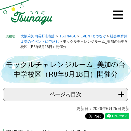
ペ
メ
ー
ニ
ジ
ュ
メ
の
ー
ニ
先
を
ュ
ー
頭
飛
大阪府河内長野市役所
>
TSUNAGU
>
EVENTとつなぐ
>
社会教育第
で
ば
１課のイベントに申込む
>
モックルチャレンジルーム_美加の台中学
す。
し
校区（R8年8月18日）開催分
て
本
モックルチャレンジルーム_美加の台
文
へ
中学校区（R8年8月18日）開催分
ページ内目次
本
更新日：2026年6月25日更新
文