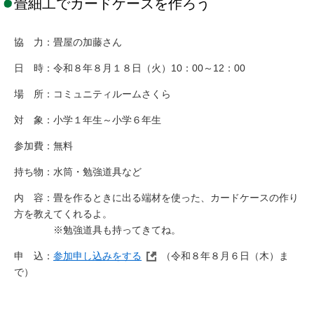
畳細工でカードケースを作ろう
協 力：畳屋の加藤さん
日 時：令和８年８月１８日（火）10：00～12：00
場 所：コミュニティルームさくら
対 象：小学１年生～小学６年生
参加費：無料
持ち物：水筒・勉強道具など
内 容：畳を作るときに出る端材を使った、カードケースの作り
方を教えてくれるよ。
※勉強道具も持ってきてね。
申 込：
参加申し込みをする
（令和８年８月６日（木）ま
で）