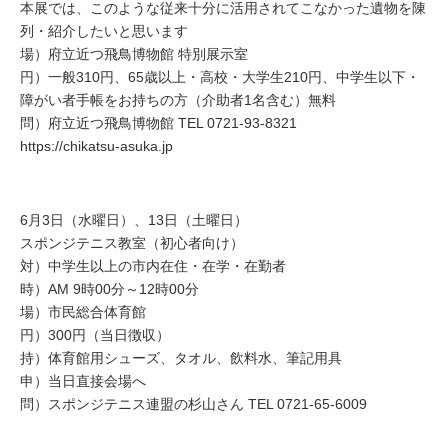
本展では、このような従来十分に活用されてこなかった遺物を陳
列・紹介したいと思います
場）府立近つ飛鳥博物館 特別展示室
円）一般310円、65歳以上・高校・大学生210円、中学生以下・
障がい者手帳をお持ちの方（介助者1名含む）無料
問）府立近つ飛鳥博物館 TEL 0721-93-8321
https://chikatsu-asuka.jp
6月3日（水曜日）、13日（土曜日）
スポンジテニス教室（初心者向け）
対）中学生以上の市内在住・在学・在勤者
時）AM 9時00分～12時00分
場）市民総合体育館
円）300円（当日徴収）
持）体育館用シューズ、タオル、飲料水、筆記用具
申）当日直接会場へ
問）スポンジテニス連盟の杉山さん TEL 0721-65-6009