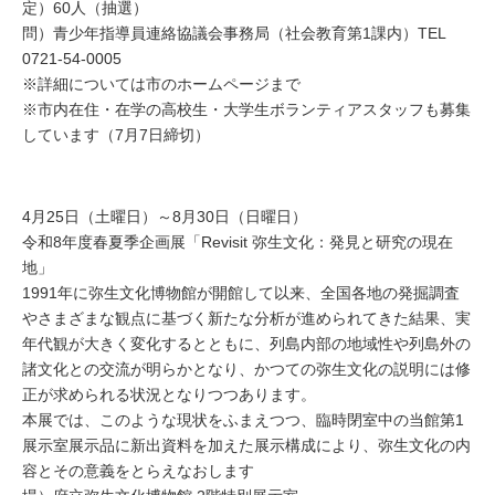
定）60人（抽選）
問）青少年指導員連絡協議会事務局（社会教育第1課内）TEL
0721-54-0005
※詳細については市のホームページまで
※市内在住・在学の高校生・大学生ボランティアスタッフも募集
しています（7月7日締切）
4月25日（土曜日）～8月30日（日曜日）
令和8年度春夏季企画展「Revisit 弥生文化：発見と研究の現在
地」
1991年に弥生文化博物館が開館して以来、全国各地の発掘調査
やさまざまな観点に基づく新たな分析が進められてきた結果、実
年代観が大きく変化するとともに、列島内部の地域性や列島外の
諸文化との交流が明らかとなり、かつての弥生文化の説明には修
正が求められる状況となりつつあります。
本展では、このような現状をふまえつつ、臨時閉室中の当館第1
展示室展示品に新出資料を加えた展示構成により、弥生文化の内
容とその意義をとらえなおします