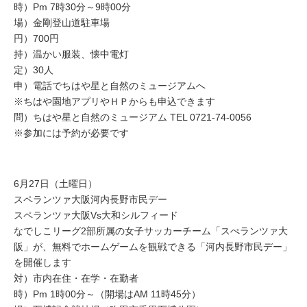
時）Pm 7時30分～9時00分
場）金剛登山道駐車場
円）700円
持）温かい服装、懐中電灯
定）30人
申）電話でちはや星と自然のミュージアムへ
※ちはや園地アプリやＨＰからも申込できます
問）ちはや星と自然のミュージアム TEL 0721-74-0056
※参加には予約が必要です
6月27日（土曜日）
スペランツァ大阪河内長野市民デー
スペランツァ大阪Vs大和シルフィード
なでしこリーグ2部所属の女子サッカーチーム「スぺランツァ大
阪」が、無料でホームゲームを観戦できる「河内長野市民デー」
を開催します
対）市内在住・在学・在勤者
時）Pm 1時00分～（開場はAM 11時45分）