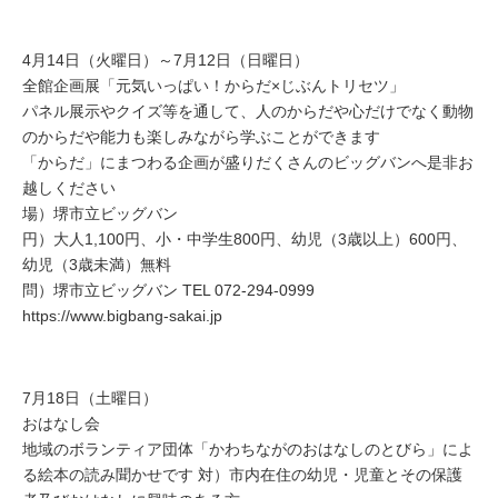
4月14日（火曜日）～7月12日（日曜日）
全館企画展「元気いっぱい！からだ×じぶんトリセツ」
パネル展示やクイズ等を通して、人のからだや心だけでなく動物
のからだや能力も楽しみながら学ぶことができます
「からだ」にまつわる企画が盛りだくさんのビッグバンへ是非お
越しください
場）堺市立ビッグバン
円）大人1,100円、小・中学生800円、幼児（3歳以上）600円、
幼児（3歳未満）無料
問）堺市立ビッグバン TEL 072-294-0999
https://www.bigbang-sakai.jp
7月18日（土曜日）
おはなし会
地域のボランティア団体「かわちながのおはなしのとびら」によ
る絵本の読み聞かせです 対）市内在住の幼児・児童とその保護