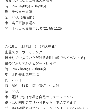
者及びおはなしに興味のある方
時）Pm 3時00分～3時30分
場）千代田公民館
定）20人（先着順）
申）当日直接会場へ
問）千代田公民館 TEL 0721-55-1125
7月18日（土曜日））（雨天中止）
山麓スターウォッチング
日帰りでご参加いただける金剛山麓でのイベントです
星のソムリエがナビゲートします
時）Pm 7時30分～9時00分
場）金剛登山道駐車場
円）700円
持）温かい服装、懐中電灯、虫よけ
定）30人
申）電話でちはや星と自然のミュージアムへ
※ちはや園地アプリやＨＰからも申込できます
問）ちはや星と自然のミュージアム TEL 0721-74-0056