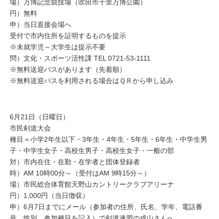
場）万博記念競技場（吹田市千里万博公園）
円）無料
申）当日直接会場へ
受付で市内住所を証明するものを提示
※未就学児～大学生は提示不要
問）文化・スポーツ活性課 TEL 0721-53-1111
※無料送迎バスがあります（先着順）
※無料送迎バスを利用される場合はＱＲから申し込み
6月21日（日曜日）
市民剣道大会
種目＝小学2年生以下・3年生・4年生・5年生・6年生・中学生男
子・中学生女子・高校生男子・高校生女子・一般の部
対）市内在住・在勤・在学者と団体登録者
時）AM 10時00分～（受付はAM 9時15分～）
場）市民総合体育館天野山カントリークラブアリーナ
円）1,000円（当日徴収）
申）6月7日までにメール（参加者の住所、氏名、学年、電話番
号、性別、参加種目を記入）で剣道連盟の成山さんへ