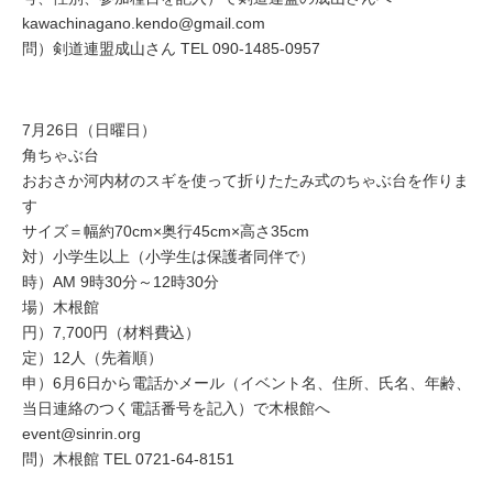
kawachinagano.kendo@gmail.com
問）剣道連盟成山さん TEL 090-1485-0957
7月26日（日曜日）
角ちゃぶ台
おおさか河内材のスギを使って折りたたみ式のちゃぶ台を作りま
す
サイズ＝幅約70cm×奥行45cm×高さ35cm
対）小学生以上（小学生は保護者同伴で）
時）AM 9時30分～12時30分
場）木根館
円）7,700円（材料費込）
定）12人（先着順）
申）6月6日から電話かメール（イベント名、住所、氏名、年齢、
当日連絡のつく電話番号を記入）で木根館へ
event@sinrin.org
問）木根館 TEL 0721-64-8151