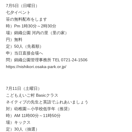
7月5日（日曜日）
七夕イベント
笹の無料配布をします
時）Pm 1時30分～2時30分
場）錦織公園 河内の里（里の家）
円）無料
定）50人（先着順）
申）当日直接会場へ
問）錦織公園管理事務所 TEL 0721-24-1506
https://nishikori.osaka-park.or.jp/
7月11日（土曜日）
こどもえいご村 Basicクラス
ネイティブの先生と英語でふれあいましょう
対）幼稚園～小学校低学年（推奨）
時）AM 11時00分～11時50分
場）キックス
定）30人（抽選）