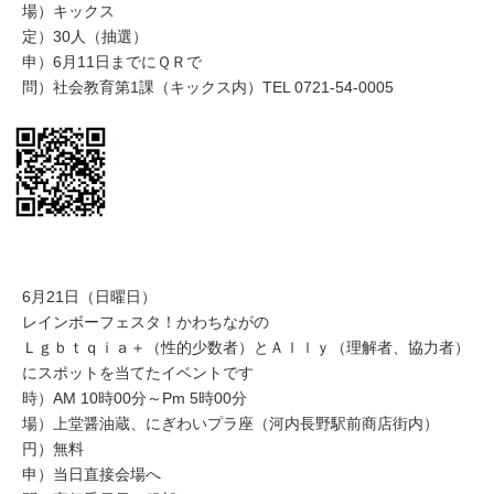
場）キックス
定）30人（抽選）
申）6月11日までにＱＲで
問）社会教育第1課（キックス内）TEL 0721-54-0005
6月21日（日曜日）
レインボーフェスタ！かわちながの
Ｌｇｂｔｑｉａ＋（性的少数者）とＡｌｌｙ（理解者、協力者）
にスポットを当てたイベントです
時）AM 10時00分～Pm 5時00分
場）上堂醤油蔵、にぎわいプラ座（河内長野駅前商店街内）
円）無料
申）当日直接会場へ