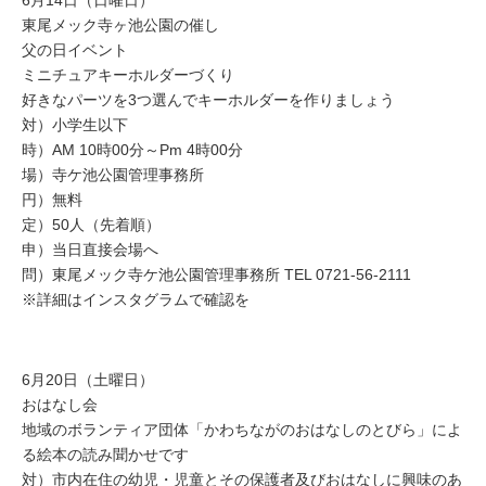
6月14日（日曜日）
東尾メック寺ヶ池公園の催し
父の日イベント
ミニチュアキーホルダーづくり
好きなパーツを3つ選んでキーホルダーを作りましょう
対）小学生以下
時）AM 10時00分～Pm 4時00分
場）寺ケ池公園管理事務所
円）無料
定）50人（先着順）
申）当日直接会場へ
問）東尾メック寺ケ池公園管理事務所 TEL 0721-56-2111
※詳細はインスタグラムで確認を
6月20日（土曜日）
おはなし会
地域のボランティア団体「かわちながのおはなしのとびら」によ
る絵本の読み聞かせです
対）市内在住の幼児・児童とその保護者及びおはなしに興味のあ