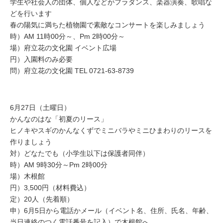
学生や社会人の団体、個人などがフラダンス、楽器演奏、歌唱な
どを行います
春の陽気に満ちた植物園で素敵なコンサートを楽しみましょう
時）AM 11時00分～、Pm 2時00分～
場）府立花の文化園 イベント広場
円）入園料のみ必要
問）府立花の文化園 TEL 0721-63-8739
6月27日（土曜日）
かんなのはな「初夏のリース」
ヒノキやスギのかんなくずでミニバラやミニひまわりのリースを
作りましょう
対）どなたでも（小学生以下は保護者同伴）
時）AM 9時30分～Pm 2時00分
場）木根館
円）3,500円（材料費込）
定）20人（先着順）
申）6月5日から電話かメール（イベント名、住所、氏名、年齢、
当日連絡のつく電話番号を記入）で木根館へ