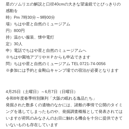
星のソムリエの解説と口径40cmの大きな望遠鏡でとびっきりの
感動を
時）Pm 7時30分～9時00分
場）ちはや星と自然のミュージアム
円）800円
持）温かい服装、懐中電灯
定）30人
申）電話でちはや星と自然のミュージアムへ
※ちはや園地アプリやＨＰからも申込できます
問）ちはや星と自然のミュージアム TEL 0721-74-0056
※参加には予約と金剛山キャンプ場での宿泊が必要となります
4月25日（土曜日）～6月7日（日曜日）
令和8年度春季特別陳列「大阪の眠れる逸品たち」
発掘された数多くの遺物のなかには、諸般の事情で公開のタイミ
ングを逃してしまったものや、発掘調査概報として発表されては
いますが府民のみなさんのお目に触れる機会を十分に提供できて
いないものも存在しています