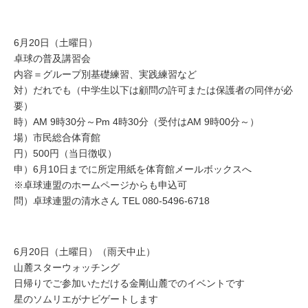
6月20日（土曜日）
卓球の普及講習会
内容＝グループ別基礎練習、実践練習など
対）だれでも（中学生以下は顧問の許可または保護者の同伴が必
要）
時）AM 9時30分～Pm 4時30分（受付はAM 9時00分～）
場）市民総合体育館
円）500円（当日徴収）
申）6月10日までに所定用紙を体育館メールボックスへ
※卓球連盟のホームページからも申込可
問）卓球連盟の清水さん TEL 080-5496-6718
6月20日（土曜日）（雨天中止）
山麓スターウォッチング
日帰りでご参加いただける金剛山麓でのイベントです
星のソムリエがナビゲートします