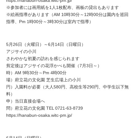
https://hanabun-osaka.witc-pm.jp/
※参加者には画用紙を1人1枚配布、画板の貸出もあります
※絵画指導があります（AM 10時30分～12時00分は園内を巡回
指導、Pm 1時00分～3時30分は室内で指導）
5月26日（火曜日）～6月14日（日曜日）
アジサイの小川
さわやかな初夏の訪れを感じられます
剪定後はアジサイの花浮かべも開催（7月3日～）
時）AM 9時30分～Pm 4時00分
場）府立花の文化園 芝生広場上の小川
円）入園料が必要（大人580円、高校生等290円、中学生以下無
料）
申）当日直接会場へ
問）府立花の文化園 TEL 0721-63-8739
https://hanabun-osaka.witc-pm.jp/