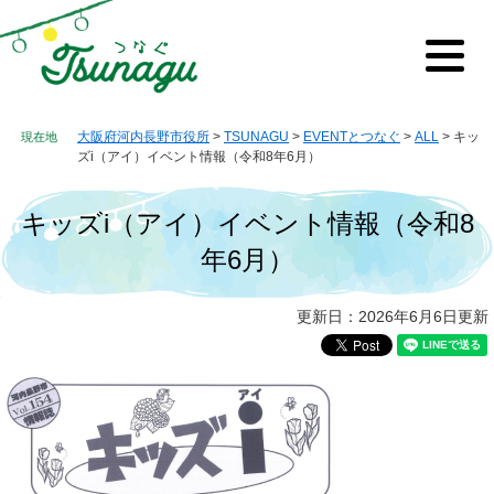
ペ
メ
ー
ニ
ジ
ュ
メ
の
ー
ニ
先
を
ュ
ー
頭
飛
大阪府河内長野市役所
>
TSUNAGU
>
EVENTとつなぐ
>
ALL
>
キッ
で
ば
ズi（アイ）イベント情報（令和8年6月）
す。
し
て
キッズi（アイ）イベント情報（令和8
本
文
年6月）
へ
本
更新日：2026年6月6日更新
文