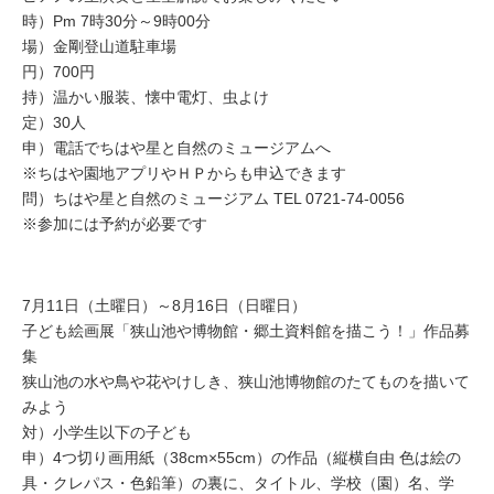
時）Pm 7時30分～9時00分
場）金剛登山道駐車場
円）700円
持）温かい服装、懐中電灯、虫よけ
定）30人
申）電話でちはや星と自然のミュージアムへ
※ちはや園地アプリやＨＰからも申込できます
問）ちはや星と自然のミュージアム TEL 0721-74-0056
※参加には予約が必要です
7月11日（土曜日）～8月16日（日曜日）
子ども絵画展「狭山池や博物館・郷土資料館を描こう！」作品募
集
狭山池の水や鳥や花やけしき、狭山池博物館のたてものを描いて
みよう
対）小学生以下の子ども
申）4つ切り画用紙（38cm×55cm）の作品（縦横自由 色は絵の
具・クレパス・色鉛筆）の裏に、タイトル、学校（園）名、学