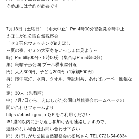
※参加には予約が必要です
7月18日（土曜日）（雨天中止）Pm 4時00分警報発令時中止
えぼしがた公園自然観察会
「セミ羽化ウォッチングinえぼし」
～夏の夜、セミの大変身をいっしょに見よう～
時）Pm 6時00分～8時00分（集合はPm 5時50分）
集）烏帽子形公園 プール横東屋付近
円）大人300円、子ども200円（1家族500円）
持）懐中電灯、水筒、タオル、筆記用具、あればルーペ・図鑑な
ど
定）30人（先着順）
申）7月7日から、えぼしがた公園自然観察会ホームページの
問い合わせフォームより
https://eboshi.geo.jp ＱＲをご利用ください
※1週間以内に折り返し参加可否を連絡しますので、
連絡のない場合はお問い合わせ下さい
問）えぼしがた公園自然観察会の松尾さん TEL 0721-54-6834