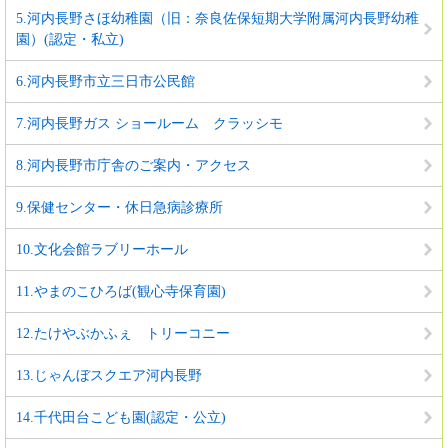
5.河内長野さほ幼稚園（旧：奈良佐保短期大学附属河内長野幼稚
園）(認定・私立)
6.河内長野市立三日市公民館
7.河内長野ガス ショールーム クラッシモ
8.河内長野市庁舎のご案内・アクセス
9.保健センター・休日急病診療所
10.文化会館ラブリーホール
11.やまのこひろば(観心寺保育園)
12.たけやぶかふぇ トリーコニー
13.じゃんぼスクエア河内長野
14.千代田台こども園(認定・公立)