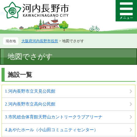
ペ
メ
ー
ニ
メ
ジ
ュ
ニ
の
ー
ュ
先
を
ー
頭
飛
大阪府河内長野市役所
>
地図でさがす
で
ば
す。
し
本
て
地図でさがす
文
本
文
施設一覧
へ
1.河内長野市立天見公民館
2.河内長野市立高向公民館
3.市民総合体育館天野山カントリークラブアリーナ
4.あやたホール（小山田コミュニティセンター）