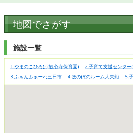
本
地図でさがす
文
施設一覧
1.やまのこひろば(観心寺保育園)
2.子育て支援センター
3.ふぁんふぁーれ三日市
4.ほのぼのルーム大矢船
5