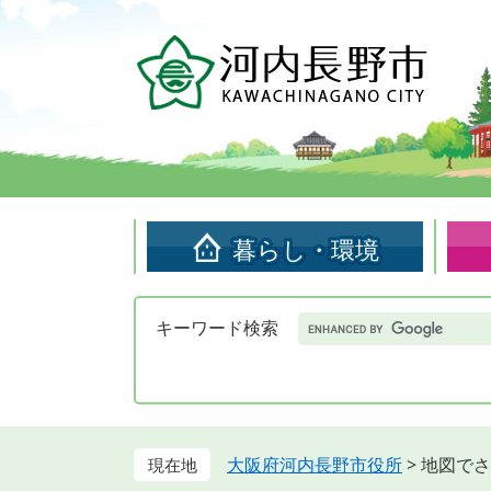
ペ
メ
ー
ニ
ジ
ュ
の
ー
先
を
頭
飛
で
ば
す。
し
て
暮らし・環境
本
文
へ
Google
キーワード検索
カ
ス
タ
ム
検
索
大阪府河内長野市役所
>
地図でさ