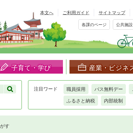
本文へ
ご利用ガイド
サイトマップ
各課のページ
公共施設
子育て・学び
産業・ビジネ
職員採用
バス無料デー
注目
ワード
ふるさと納税
内部統制
がす