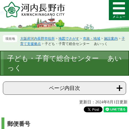
ペ
メ
ー
ニ
メ
ジ
ュ
ニ
の
ー
ュ
先
を
ー
頭
飛
大阪府河内長野市役所
>
地図でさがす
>
市政・地域
>
施設案内
>
子
で
ば
育て支援拠点
>
子ども・子育て総合センター あいっく
す。
し
て
本
子ども・子育て総合センター あい
本
文
文
っく
へ
ページ内目次
更新日：2024年8月1日更新
郵便番号