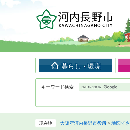
ペ
メ
ー
ニ
ジ
ュ
の
ー
先
を
頭
飛
で
ば
す。
し
て
暮らし・環境
本
文
へ
Google
キーワード検索
カ
ス
タ
ム
検
索
大阪府河内長野市役所
>
地図でさ