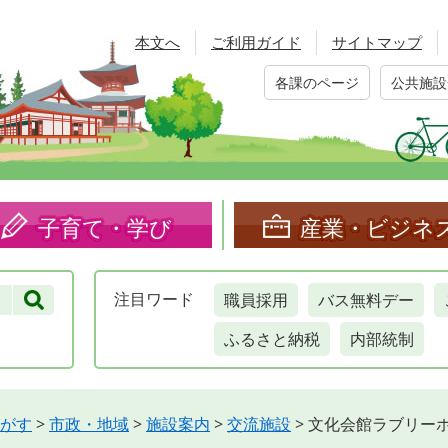
本文へ
ご利用ガイド
サイトマップ
各課のページ
公共施設
子育て・学び
産業・ビジネ
職員採用
バス無料デー
注目
ワード
ふるさと納税
内部統制
がす
>
市政・地域
>
施設案内
>
交流施設
>
文化会館ラブリー