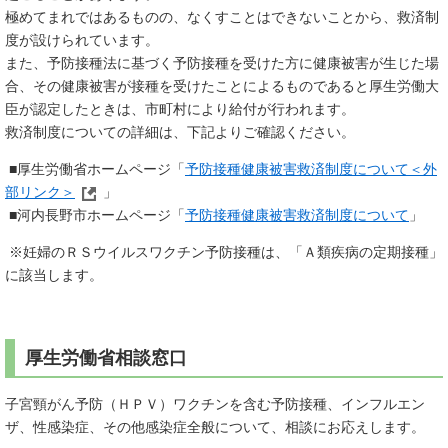
極めてまれではあるものの、なくすことはできないことから、救済制
度が設けられています。
また、​予防接種法に基づく予防接種を受けた方に健康被害が生じた場
合、その健康被害が接種を受けたことによるものであると厚生労働大
臣が認定したときは、市町村により給付が行われます。
救済制度についての詳細は、下記よりご確認ください。
■厚生労働省ホームページ「
予防接種健康被害救済制度について＜外
部リンク＞
」
■河内長野市ホームページ「
予防接種健康被害救済制度について
」
※妊婦のＲＳウイルスワクチン予防接種は、「Ａ類疾病の定期接種」
に該当します。
厚生労働省相談窓口
​子宮頸がん予防（ＨＰＶ）ワクチンを含む予防接種、インフルエン
ザ、性感染症、その他感染症全般について、相談にお応えします。