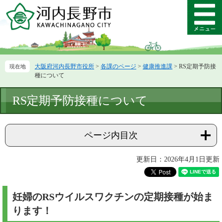
ペ
メ
ー
ニ
メ
ジ
ュ
ニ
の
ー
ュ
先
を
ー
頭
飛
大阪府河内長野市役所
>
各課のページ
>
健康推進課
>
RS定期予防接
で
ば
種について
す。
し
て
本
RS定期予防接種について
本
文
文
へ
ページ内目次
更新日：2026年4月1日更新
妊婦のRSウイルスワクチンの定期接種が始ま
ります！