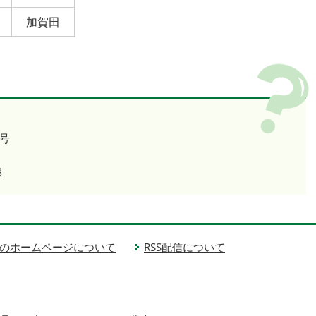
加賀田
号
8
のホームページについて
RSS配信について