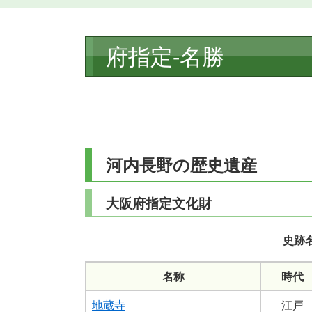
本
府指定-名勝
文
河内長野の歴史遺産
大阪府指定文化財
史跡
名称
時代
地蔵寺
江戸