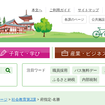
本文へ
ご利用ガイド
サイトマップ
各課のページ
公共施設
子育て・学び
産業・ビジネ
職員採用
バス無料デー
注目
ワード
ふるさと納税
内部統制
ージ
>
社会教育第2課
>
府指定-名勝