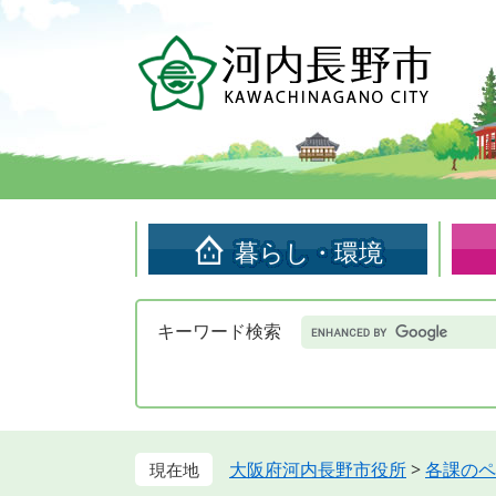
ペ
メ
ー
ニ
ジ
ュ
の
ー
先
を
頭
飛
で
ば
す。
し
て
暮らし・環境
本
文
へ
Google
キーワード検索
カ
ス
タ
ム
検
索
大阪府河内長野市役所
>
各課のペ