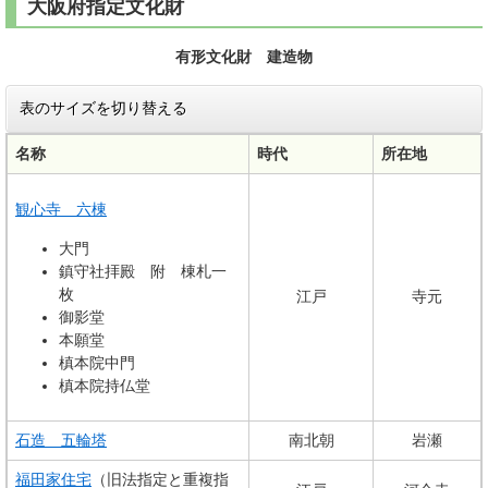
大阪府指定文化財
有形文化財 建造物
表のサイズを切り替える
名称
時代
所在地
観心寺 六棟
大門
鎮守社拝殿 附 棟札一
枚
江戸
寺元
御影堂
本願堂
槙本院中門
槙本院持仏堂
石造 五輪塔
南北朝
岩瀬
福田家住宅
（旧法指定と重複指