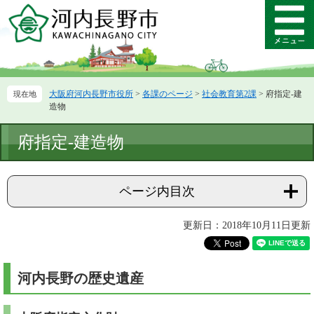
ペ
メ
ー
ニ
メ
ジ
ュ
ニ
の
ー
ュ
先
を
ー
頭
飛
大阪府河内長野市役所
>
各課のページ
>
社会教育第2課
>
府指定-建
で
ば
造物
す。
し
て
本
府指定-建造物
本
文
文
へ
ページ内目次
更新日：2018年10月11日更新
河内長野の歴史遺産