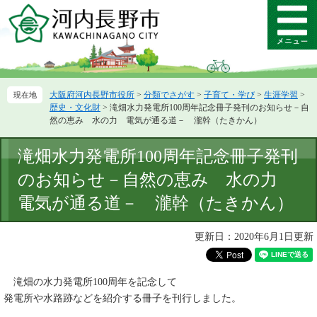
ペ
メ
ー
ニ
メ
ジ
ュ
ニ
の
ー
ュ
先
を
ー
頭
飛
大阪府河内長野市役所
>
分類でさがす
>
子育て・学び
>
生涯学習
>
で
ば
歴史・文化財
>
滝畑水力発電所100周年記念冊子発刊のお知らせ－自
す。
し
然の恵み 水の力 電気が通る道－ 瀧幹（たきかん）
て
本
本
滝畑水力発電所100周年記念冊子発刊
文
文
へ
のお知らせ－自然の恵み 水の力
電気が通る道－ 瀧幹（たきかん）
更新日：2020年6月1日更新
滝畑の水力発電所100周年を記念して
発電所や水路跡などを紹介する冊子を刊行しました。