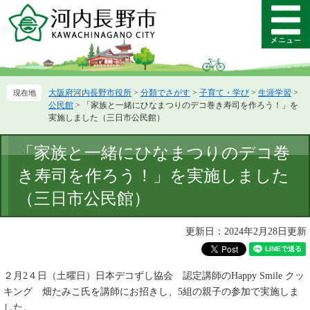
ペ
メ
ー
ニ
メ
ジ
ュ
ニ
の
ー
ュ
先
を
ー
頭
飛
大阪府河内長野市役所
>
分類でさがす
>
子育て・学び
>
生涯学習
>
で
ば
公民館
>
「家族と一緒にひなまつりのデコ巻き寿司を作ろう！」を
す。
し
実施しました（三日市公民館）
て
本
本
「家族と一緒にひなまつりのデコ巻
文
文
へ
き寿司を作ろう！」を実施しました
（三日市公民館）
更新日：2024年2月28日更新
２月2４日（土曜日）日本デコずし協会 認定講師​のHappy Smile クッ
キング 畑たみこ氏を講師にお招きし、5組の親子の参加で実施しま
した。