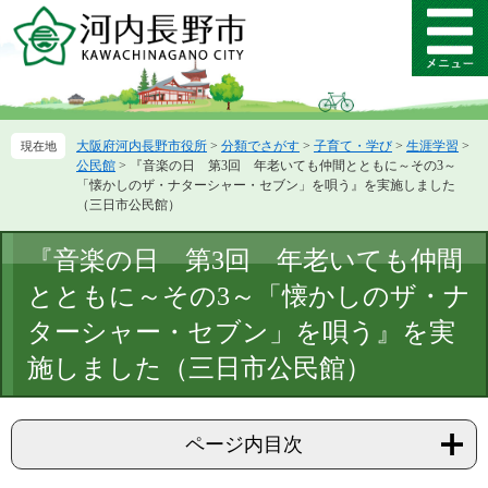
ペ
メ
ー
ニ
メ
ジ
ュ
ニ
の
ー
ュ
先
を
ー
頭
飛
大阪府河内長野市役所
>
分類でさがす
>
子育て・学び
>
生涯学習
>
で
ば
公民館
>
『音楽の日 第3回 年老いても仲間とともに～その3～
す。
し
「懐かしのザ・ナターシャー・セブン」を唄う』を実施しました
て
（三日市公民館）
本
文
本
『音楽の日 第3回 年老いても仲間
へ
文
とともに～その3～「懐かしのザ・ナ
ターシャー・セブン」を唄う』を実
施しました（三日市公民館）
ページ内目次