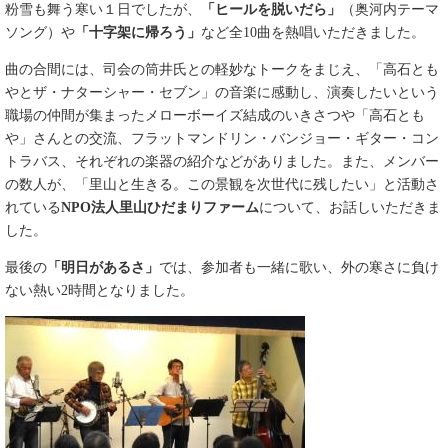
粉雪も舞う寒い１日でしたが、
「ヒールを脱いだら」
（奥河内テーマ
ソング）や
「十字架に帰ろう」
など全10曲を熱唱いただきました。
曲の合間には、司会の筒井氏との軽妙なトークをまじえ、「高石とも
やとザ・ナターシャー・セブン」の音楽に感動し、演奏したいという
職場の仲間が集まったメローボーイズ結成のいきさつや「高石とも
や」さんとの交流、フラットマンドリン・バンジョー・ギター・コン
トラバス、それぞれの楽器の紹介などがありました。また、メンバー
の数人が、「里山と生きる。この景観を次世代に残したい」と活動さ
れている
NPO法人里山ひだまりファーム
について、お話しいただきま
した。
最後の
「明日があるさ」
では、参加者も一緒に歌い、外の寒さに負け
ない熱い2時間となりました。