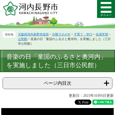
ペ
メ
ー
ニ
メ
ジ
ュ
ニ
の
ー
ュ
先
を
ー
頭
飛
大阪府河内長野市役所
>
分類でさがす
>
子育て・学び
>
生涯学習
>
で
ば
公民館
>
音楽の日「童謡のふるさと奥河内」を実施しました（三日
す。
し
市公民館）
て
本
本
音楽の日「童謡のふるさと奥河内」
文
文
へ
を実施しました（三日市公民館）
ページ内目次
更新日：2023年10月6日更新