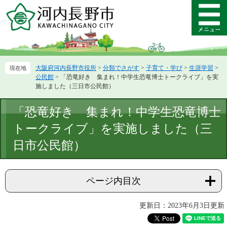
ペ
メ
ー
ニ
メ
ジ
ュ
ニ
の
ー
ュ
先
を
ー
頭
飛
大阪府河内長野市役所
>
分類でさがす
>
子育て・学び
>
生涯学習
>
で
ば
公民館
>
「恐竜好き 集まれ！中学生恐竜博士トークライブ」を実
す。
し
施しました（三日市公民館）
て
本
本
「恐竜好き 集まれ！中学生恐竜博士
文
文
へ
トークライブ」を実施しました（三
日市公民館）
ページ内目次
更新日：2023年6月3日更新