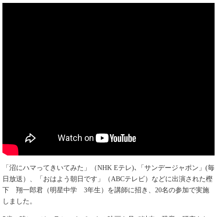
「沼にハマってきいてみた」（NHK Eテレ)､「サンデージャポン」(毎
日放送）、「おはよう朝日です」（ABCテレビ）などに出演された樫
下 翔一郎君（明星中学 3年生）を講師に招き、20名の参加で実施
しました。