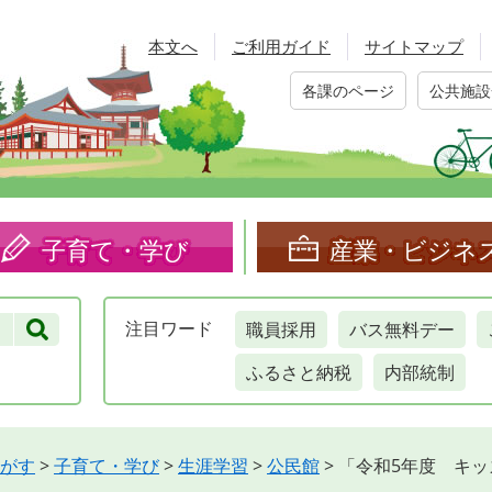
本文へ
ご利用ガイド
サイトマップ
各課のページ
公共施設
子育て・学び
産業・ビジネ
職員採用
バス無料デー
注目
ワード
ふるさと納税
内部統制
がす
>
子育て・学び
>
生涯学習
>
公民館
>
「令和5年度 キ