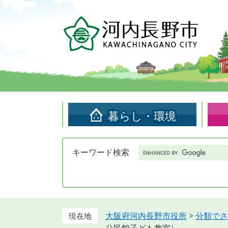
ペ
メ
ー
ニ
ジ
ュ
の
ー
先
を
頭
飛
で
ば
す。
し
て
暮らし・環境
本
文
へ
Google
キーワード検索
カ
ス
タ
ム
検
索
大阪府河内長野市役所
>
分類でさ