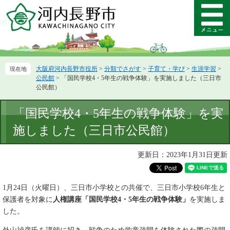
ペ
メ
ー
ニ
メ
ジ
ュ
ニ
の
ー
ュ
先
を
ー
頭
飛
大阪府河内長野市役所
>
分類でさがす
>
子育て・学び
>
生涯学習
>
で
ば
公民館
>
「国民学校4・5年生の戦争体験」を実施しました（三日市
す。
し
公民館）
て
本
本
「国民学校4・5年生の戦争体験」を実
文
文
へ
施しました（三日市公民館）
更新日：2023年1月31日更新
1月24日（火曜日）、三日市小学校との共催で、三日市小学校6年生と
保護者を対象に
人権講座「国民学校4・5年生の戦争体験」
を実施しま
した。