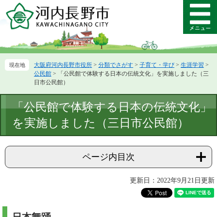
ペ
メ
ー
ニ
メ
ジ
ュ
ニ
の
ー
ュ
先
を
ー
頭
飛
大阪府河内長野市役所
>
分類でさがす
>
子育て・学び
>
生涯学習
>
で
ば
公民館
>
「公民館で体験する日本の伝統文化」を実施しました（三
す。
し
日市公民館）
て
本
本
「公民館で体験する日本の伝統文化」
文
文
へ
を実施しました（三日市公民館）
ページ内目次
更新日：2022年9月21日更新